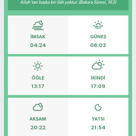
Allah’tan başka bir ilâh yoktur. (Bakara Sûresi, 163)
İMSAK
GÜNEŞ
04:24
06:03
ÖĞLE
İKINDI
13:17
17:09
AKŞAM
YATSI
20:22
21:54