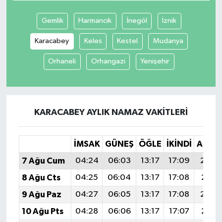
Gemlik
Harmancık
İnegöl
İznik
Karacabey
Keles
Kestel
Mudanya
Orhaneli
Orhangazi
Yenişehir
KARACABEY AYLIK NAMAZ VAKITLERI
İMSAK
GÜNEŞ
ÖĞLE
İKINDI
AKŞA
7 Ağu Cum
04:24
06:03
13:17
17:09
20:2
8 Ağu Cts
04:25
06:04
13:17
17:08
20:21
9 Ağu Paz
04:27
06:05
13:17
17:08
20:2
10 Ağu Pts
04:28
06:06
13:17
17:07
20:18