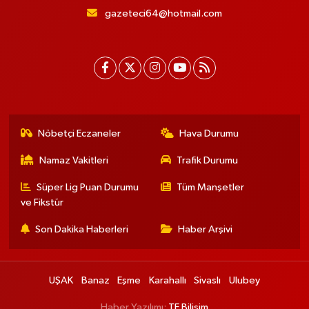
gazeteci64@hotmail.com
Nöbetçi Eczaneler
Hava Durumu
Namaz Vakitleri
Trafik Durumu
Süper Lig Puan Durumu
Tüm Manşetler
ve Fikstür
Son Dakika Haberleri
Haber Arşivi
UŞAK
Banaz
Eşme
Karahallı
Sivaslı
Ulubey
Haber Yazılımı:
TE Bilişim