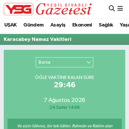
Nöbetçi Eczaneler
UŞAK
Gündem
Asayiş
Ekonomi
Sağlık
Yaş
Hava Durumu
Karacabey Namaz Vakitleri
Namaz Vakitleri
Bursa
Trafik Durumu
ÖĞLE VAKTİNE KALAN SÜRE
Süper Lig Puan Durumu ve Fikstür
29:46
Tüm Manşetler
7 Ağustos 2026
24 Safer 1448
Son Dakika Haberleri
Haber Arşivi
Ve sizin ilâhınız, bir tek ilâhtır. Rahmân ve Rahîm olan