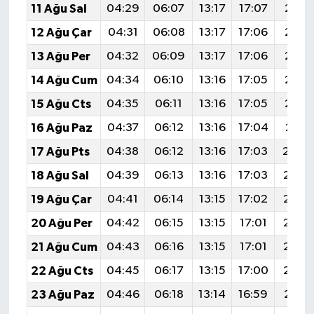
11 Ağu Sal
04:29
06:07
13:17
17:07
20:17
12 Ağu Çar
04:31
06:08
13:17
17:06
20:16
13 Ağu Per
04:32
06:09
13:17
17:06
20:15
14 Ağu Cum
04:34
06:10
13:16
17:05
20:13
15 Ağu Cts
04:35
06:11
13:16
17:05
20:12
16 Ağu Paz
04:37
06:12
13:16
17:04
20:11
17 Ağu Pts
04:38
06:12
13:16
17:03
20:0
18 Ağu Sal
04:39
06:13
13:16
17:03
20:0
19 Ağu Çar
04:41
06:14
13:15
17:02
20:0
20 Ağu Per
04:42
06:15
13:15
17:01
20:0
21 Ağu Cum
04:43
06:16
13:15
17:01
20:0
22 Ağu Cts
04:45
06:17
13:15
17:00
20:0
23 Ağu Paz
04:46
06:18
13:14
16:59
20:0