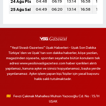
24 Ağu Pts
04:48
06:19
13:14
16:58
19:5
25 Ağu Sal
04:49
06:20
13:14
16:58
19:58
"Yeşil Sivaslı Gazetesi" Uşak Haberleri - Uşak Son Dakika
Türkiye'den ve Uşak'tan son dakika haberler, köşe yazıları,
magazinden siyasete, spordan seyahate bütün konuların tek
adresi www.yesilsivasligazetesi.com haber içerikleri alıntı
yapılamaz, kanuna aykırı ve izinsiz kopyalanamaz, başka yerde
yayınlanamaz. Aykırı işlem yapan kişi/kişiler için yasal başvuru
hakkı saklı tutulmaktadır.
Fevzi Çakmak Mahallesi Muhsin Yazıcıoğlu Cd. No : 15/H
UŞAK