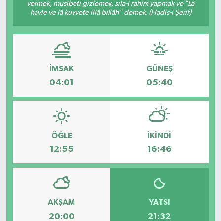
vermek, musibeti gizlemek, sıla-i rahim yapmak ve "Lâ
havle ve lâ kuvvete illâ billâh" demek. (Hadis-i Şerif)
İMSAK
GÜNEŞ
04:01
05:40
ÖĞLE
İKINDI
12:55
16:46
AKŞAM
YATSI
20:00
21:32