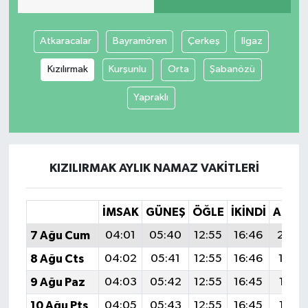
Atkaracalar
Bayramören
Çerkeş
Ilgaz
Kızılırmak
Kurşunlu
Orta
Şabanözü
Yapraklı
KIZILIRMAK AYLIK NAMAZ VAKITLERI
İMSAK
GÜNEŞ
ÖĞLE
İKINDI
AKŞA
7 Ağu Cum
04:01
05:40
12:55
16:46
20:0
8 Ağu Cts
04:02
05:41
12:55
16:46
19:5
9 Ağu Paz
04:03
05:42
12:55
16:45
19:57
10 Ağu Pts
04:05
05:43
12:55
16:45
19:56