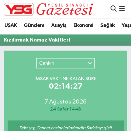
Nöbetçi Eczaneler
UŞAK
Gündem
Asayiş
Ekonomi
Sağlık
Yaş
Hava Durumu
Kızılırmak Namaz Vakitleri
Namaz Vakitleri
Çankırı
Trafik Durumu
İMSAK VAKTİNE KALAN SÜRE
Süper Lig Puan Durumu ve Fikstür
02:14:27
Tüm Manşetler
7 Ağustos 2026
24 Safer 1448
Son Dakika Haberleri
Haber Arşivi
Dört şey, Cennet hazinelerindendir: Sadakayı gizli