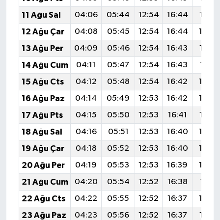
11 Ağu Sal
04:06
05:44
12:54
16:44
19:55
12 Ağu Çar
04:08
05:45
12:54
16:44
19:5
13 Ağu Per
04:09
05:46
12:54
16:43
19:52
14 Ağu Cum
04:11
05:47
12:54
16:43
19:51
15 Ağu Cts
04:12
05:48
12:54
16:42
19:5
16 Ağu Paz
04:14
05:49
12:53
16:42
19:4
17 Ağu Pts
04:15
05:50
12:53
16:41
19:47
18 Ağu Sal
04:16
05:51
12:53
16:40
19:4
19 Ağu Çar
04:18
05:52
12:53
16:40
19:4
20 Ağu Per
04:19
05:53
12:53
16:39
19:4
21 Ağu Cum
04:20
05:54
12:52
16:38
19:41
22 Ağu Cts
04:22
05:55
12:52
16:37
19:4
23 Ağu Paz
04:23
05:56
12:52
16:37
19:38