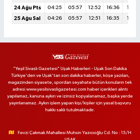
24 Ağu Pts
04:25
05:57
12:52
16:36
19:37
25 Ağu Sal
04:26
05:57
12:51
16:35
19:35
"Yeşil Sivaslı Gazetesi" Uşak Haberleri - Uşak Son Dakika
Türkiye'den ve Uşak'tan son dakika haberler, köşe yazıları,
magazinden siyasete, spordan seyahate bütün konuların tek
adresi www.yesilsivasligazetesi.com haber içerikleri alıntı
yapılamaz, kanuna aykırı ve izinsiz kopyalanamaz, başka yerde
yayınlanamaz. Aykırı işlem yapan kişi/kişiler için yasal başvuru
hakkı saklı tutulmaktadır.
Fevzi Çakmak Mahallesi Muhsin Yazıcıoğlu Cd. No : 15/H
UŞAK