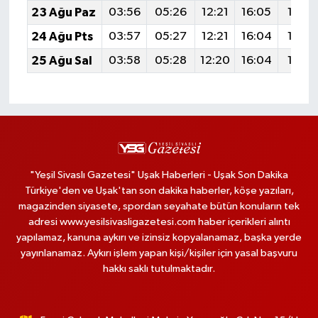
23 Ağu Paz
03:56
05:26
12:21
16:05
19:0
24 Ağu Pts
03:57
05:27
12:21
16:04
19:0
25 Ağu Sal
03:58
05:28
12:20
16:04
19:0
"Yeşil Sivaslı Gazetesi" Uşak Haberleri - Uşak Son Dakika
Türkiye'den ve Uşak'tan son dakika haberler, köşe yazıları,
magazinden siyasete, spordan seyahate bütün konuların tek
adresi www.yesilsivasligazetesi.com haber içerikleri alıntı
yapılamaz, kanuna aykırı ve izinsiz kopyalanamaz, başka yerde
yayınlanamaz. Aykırı işlem yapan kişi/kişiler için yasal başvuru
hakkı saklı tutulmaktadır.