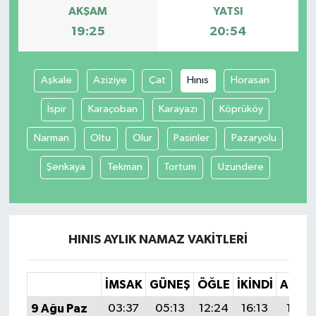
AKŞAM
YATSI
19:25
20:54
Aşkale
Aziziye
Çat
Hınıs
Horasan
İspir
Karaçoban
Karayazı
Köprüköy
Narman
Oltu
Olur
Pasinler
Pazaryolu
Şenkaya
Tekman
Tortum
Uzundere
HINIS AYLIK NAMAZ VAKITLERI
İMSAK
GÜNEŞ
ÖĞLE
İKINDI
AKŞA
9 Ağu Paz
03:37
05:13
12:24
16:13
19:25