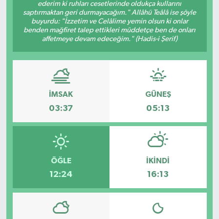
ederim ki ruhları cesetlerinde oldukça kullarını
saptırmaktan geri durmayacağım." Allâhü Teâlâ ise şöyle
buyurdu: "İzzetim ve Celâlime yemin olsun ki onlar
benden mağfiret talep ettikleri müddetçe ben de onları
affetmeye devam edeceğim." (Hadis-i Şerif)
İMSAK
GÜNEŞ
03:37
05:13
ÖĞLE
İKINDI
12:24
16:13