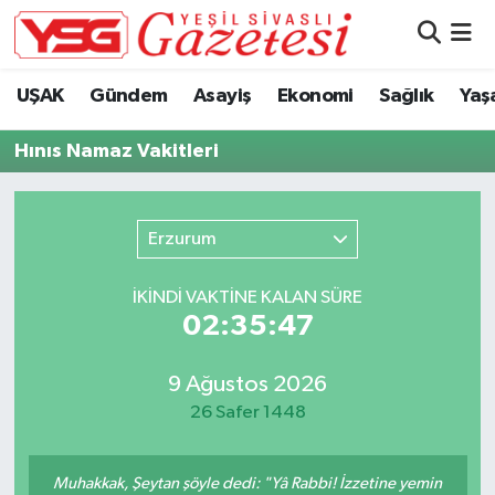
Nöbetçi Eczaneler
UŞAK
Gündem
Asayiş
Ekonomi
Sağlık
Yaş
Hava Durumu
Hınıs Namaz Vakitleri
Namaz Vakitleri
Erzurum
Trafik Durumu
İKINDI VAKTİNE KALAN SÜRE
Süper Lig Puan Durumu ve Fikstür
02:35:46
Tüm Manşetler
9 Ağustos 2026
26 Safer 1448
Son Dakika Haberleri
Haber Arşivi
Muhakkak, Şeytan şöyle dedi: "Yâ Rabbi! İzzetine yemin