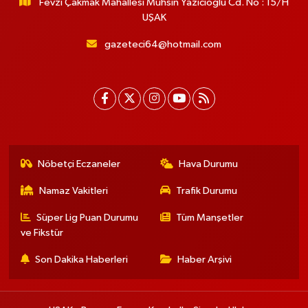
Fevzi Çakmak Mahallesi Muhsin Yazıcıoğlu Cd. No : 15/H
UŞAK
gazeteci64@hotmail.com
Nöbetçi Eczaneler
Hava Durumu
Namaz Vakitleri
Trafik Durumu
Süper Lig Puan Durumu
Tüm Manşetler
ve Fikstür
Son Dakika Haberleri
Haber Arşivi