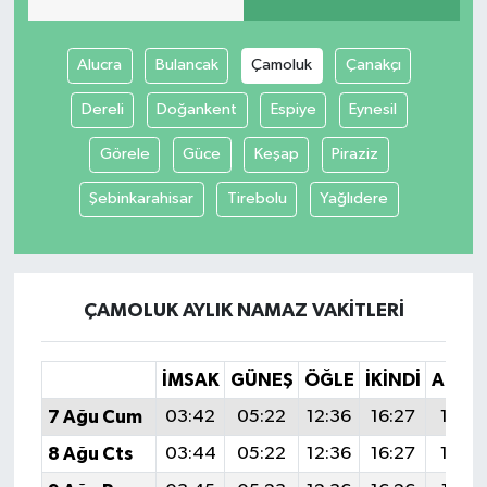
Alucra
Bulancak
Çamoluk
Çanakçı
Dereli
Doğankent
Espiye
Eynesil
Görele
Güce
Keşap
Piraziz
Şebinkarahisar
Tirebolu
Yağlıdere
ÇAMOLUK AYLIK NAMAZ VAKITLERI
İMSAK
GÜNEŞ
ÖĞLE
İKINDI
AKŞA
7 Ağu Cum
03:42
05:22
12:36
16:27
19:4
8 Ağu Cts
03:44
05:22
12:36
16:27
19:3