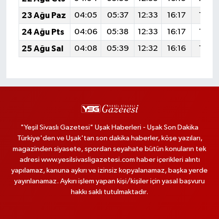
23 Ağu Paz
04:05
05:37
12:33
16:17
19:19
24 Ağu Pts
04:06
05:38
12:33
16:17
19:17
25 Ağu Sal
04:08
05:39
12:32
16:16
19:16
"Yeşil Sivaslı Gazetesi" Uşak Haberleri - Uşak Son Dakika
Türkiye'den ve Uşak'tan son dakika haberler, köşe yazıları,
magazinden siyasete, spordan seyahate bütün konuların tek
adresi www.yesilsivasligazetesi.com haber içerikleri alıntı
yapılamaz, kanuna aykırı ve izinsiz kopyalanamaz, başka yerde
yayınlanamaz. Aykırı işlem yapan kişi/kişiler için yasal başvuru
hakkı saklı tutulmaktadır.