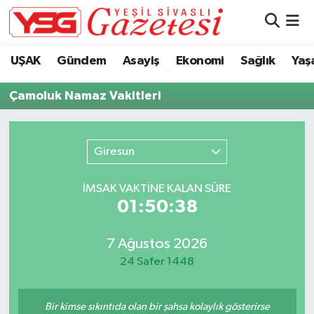
Nöbetçi Eczaneler
UŞAK
Gündem
Asayiş
Ekonomi
Sağlık
Yaş
Hava Durumu
Çamoluk Namaz Vakitleri
Namaz Vakitleri
Giresun
Trafik Durumu
İMSAK VAKTİNE KALAN SÜRE
Süper Lig Puan Durumu ve Fikstür
01:50:37
Tüm Manşetler
7 Ağustos 2026
24 Safer 1448
Son Dakika Haberleri
Haber Arşivi
Bir kimse sıkıntıda olan bir şahsa kolaylık gösterirse