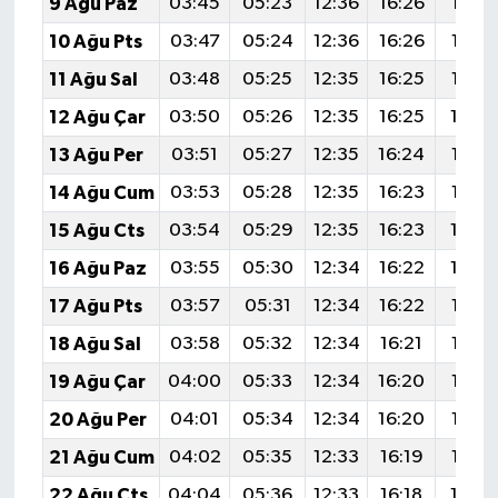
9 Ağu Paz
03:45
05:23
12:36
16:26
19:38
10 Ağu Pts
03:47
05:24
12:36
16:26
19:37
11 Ağu Sal
03:48
05:25
12:35
16:25
19:35
12 Ağu Çar
03:50
05:26
12:35
16:25
19:3
13 Ağu Per
03:51
05:27
12:35
16:24
19:33
14 Ağu Cum
03:53
05:28
12:35
16:23
19:32
15 Ağu Cts
03:54
05:29
12:35
16:23
19:3
16 Ağu Paz
03:55
05:30
12:34
16:22
19:2
17 Ağu Pts
03:57
05:31
12:34
16:22
19:27
18 Ağu Sal
03:58
05:32
12:34
16:21
19:26
19 Ağu Çar
04:00
05:33
12:34
16:20
19:25
20 Ağu Per
04:01
05:34
12:34
16:20
19:23
21 Ağu Cum
04:02
05:35
12:33
16:19
19:22
22 Ağu Cts
04:04
05:36
12:33
16:18
19:2