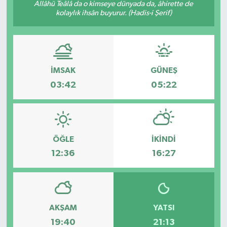
Allâhü Teâlâ da o kimseye dünyada da, âhirette de
kolaylık ihsân buyurur. (Hadis-i Şerif)
İMSAK
GÜNEŞ
03:42
05:22
ÖĞLE
İKINDI
12:36
16:27
AKŞAM
YATSI
19:40
21:13