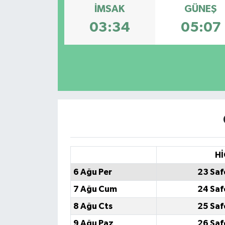
İMSAK
GÜNEŞ
03:34
05:07
Hİ
6 Ağu Per
23 Saf
7 Ağu Cum
24 Saf
8 Ağu Cts
25 Saf
9 Ağu Paz
26 Saf