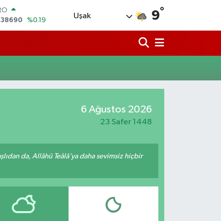
RO
°
9
Uşak
,38690
%0.19
ERLİN
,60380
%0.18
ALTIN
62,09000
%0.19
ST100
.598,00
%0
TCOIN
.591,74
%-1.82
LAR
6 Ağustos 2026
,43620
%0.02
23 Safer 1448
ıdan da, Allâhü Teâlâ’ya daha sevimsiz hiçbir