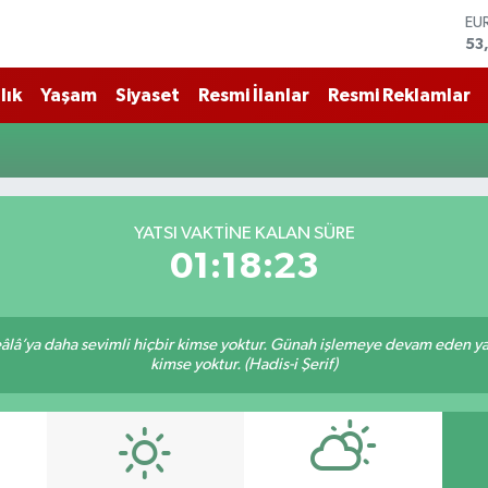
EU
53
ST
61
lık
Yaşam
Siyaset
Resmi İlanlar
Resmi Reklamlar
G.
68
Bİ
14
BI
79
DO
YATSI VAKTİNE KALAN SÜRE
45
01:18:22
lâ’ya daha sevimli hiçbir kimse yoktur. Günah işlemeye devam eden yaşl
kimse yoktur. (Hadis-i Şerif)