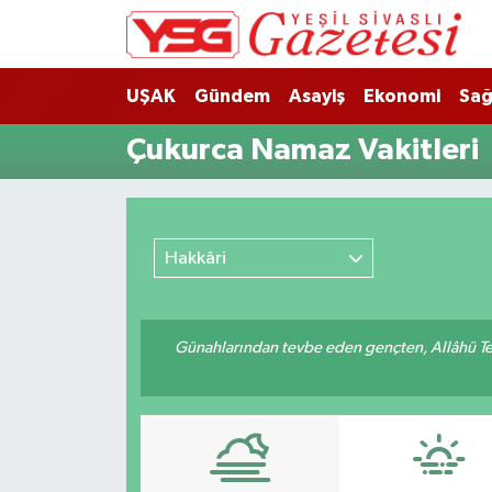
Nöbetçi Eczaneler
UŞAK
Gündem
Asayiş
Ekonomi
Sağ
Hava Durumu
Çukurca Namaz Vakitleri
Namaz Vakitleri
Trafik Durumu
Hakkâri
Süper Lig Puan Durumu ve Fikstür
Günahlarından tevbe eden gençten, Allâhü Teâ
Tüm Manşetler
Son Dakika Haberleri
Haber Arşivi