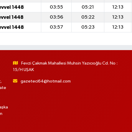
evvel 1448
03:55
05:21
12:13
evvel 1448
03:56
05:22
12:13
evvel 1448
03:57
05:23
12:13
Fevzi Çakmak Mahallesi Muhsin Yazıcıoğlu Cd. No :
15/H UŞAK
,
gazeteci64@hotmail.com
hate
başka
in