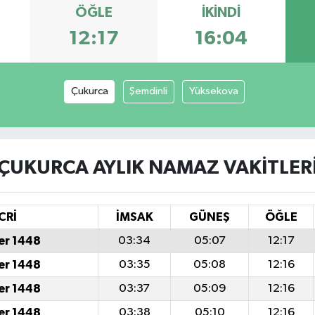
ÖĞLE
İKINDI
12:17
16:04
Çukurca
Şemdinli
Yüksekova
ÇUKURCA AYLIK NAMAZ VAKITLER
CRİ
İMSAK
GÜNEŞ
ÖĞLE
er 1448
03:34
05:07
12:17
er 1448
03:35
05:08
12:16
er 1448
03:37
05:09
12:16
er 1448
03:38
05:10
12:16