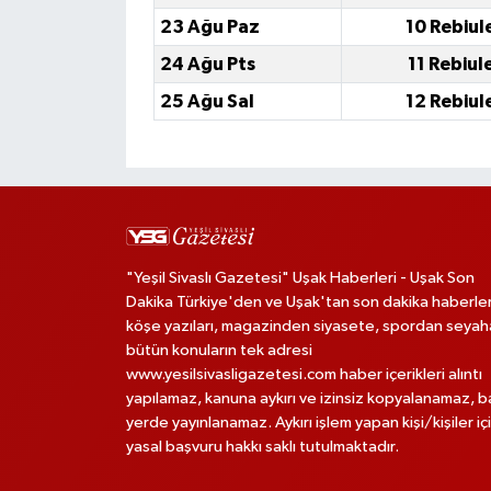
23 Ağu Paz
10 Rebiul
24 Ağu Pts
11 Rebiul
25 Ağu Sal
12 Rebiul
"Yeşil Sivaslı Gazetesi" Uşak Haberleri - Uşak Son
Dakika Türkiye'den ve Uşak'tan son dakika haberler
köşe yazıları, magazinden siyasete, spordan seya
bütün konuların tek adresi
www.yesilsivasligazetesi.com haber içerikleri alıntı
yapılamaz, kanuna aykırı ve izinsiz kopyalanamaz, 
yerde yayınlanamaz. Aykırı işlem yapan kişi/kişiler iç
yasal başvuru hakkı saklı tutulmaktadır.