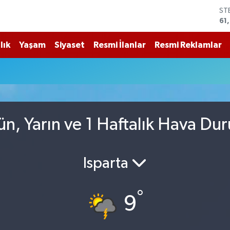
61
G.
68
Bİ
14
lık
Yaşam
Siyaset
Resmi İlanlar
Resmi Reklamlar
BI
79
DO
45
EU
53
n, Yarın ve 1 Haftalık Hava Du
Isparta
°
9