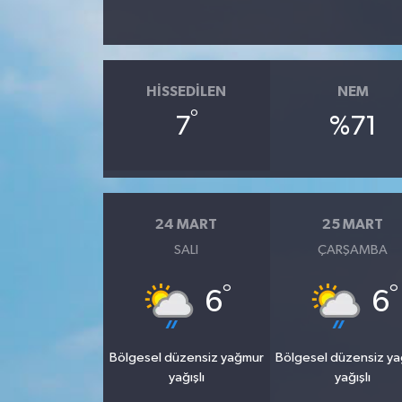
HISSEDILEN
NEM
°
7
%71
24 MART
25 MART
SALI
ÇARŞAMBA
°
°
6
6
Bölgesel düzensiz yağmur
Bölgesel düzensiz y
yağışlı
yağışlı