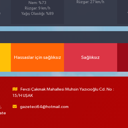
Rüzgar: 27 km/h
Nem: %73
Rüzgar: 9 km/h
9
Yağış Olasılığı: %89
Hassaslar için sağlıksız
Sağlıksız
Fevzi Çakmak Mahallesi Muhsin Yazıcıoğlu Cd. No :
15/H UŞAK
,
gazeteci64@hotmail.com
hate