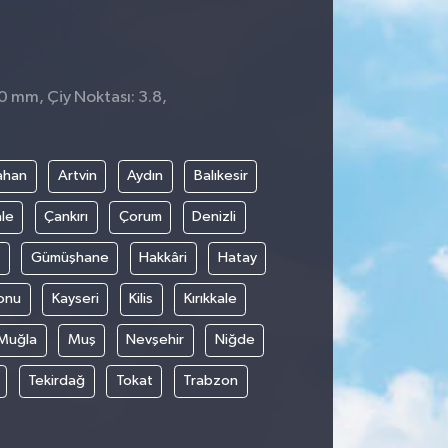
 0 mm, Çiy Noktası: 3.8,
ahan
Artvin
Aydın
Balıkesir
le
Çankırı
Çorum
Denizli
Gümüşhane
Hakkâri
Hatay
onu
Kayseri
Kilis
Kırıkkale
Muğla
Muş
Nevşehir
Niğde
Tekirdağ
Tokat
Trabzon