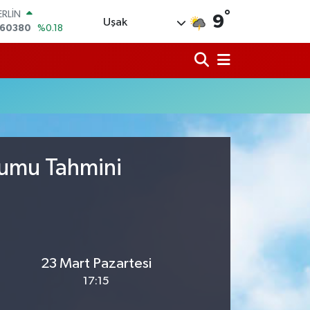
,60380
%0.18
°
ALTIN
9
Uşak
62,09000
%0.19
ST100
.598,00
%0
TCOIN
.591,74
%-1.82
LAR
,43620
%0.02
RO
,38690
%0.19
rumu Tahmini
23 Mart Pazartesi
17:15