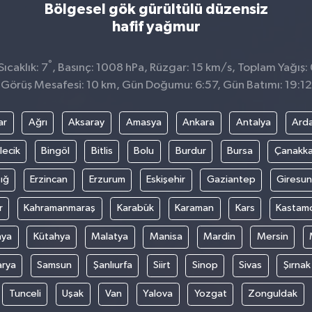
Bölgesel gök gürültülü düzensiz
hafif yağmur
°
ıcaklık: 7
, Basınç: 1008 hPa, Rüzgar: 15 km/s, Toplam Yağış:
Görüş Mesafesi: 10 km, Gün Doğumu: 6:57, Gün Batımı: 19:12
ar
Ağrı
Aksaray
Amasya
Ankara
Antalya
Ard
lecik
Bingöl
Bitlis
Bolu
Burdur
Bursa
Çanakka
ığ
Erzincan
Erzurum
Eskişehir
Gaziantep
Giresun
r
Kahramanmaraş
Karabük
Karaman
Kars
Kastam
nya
Kütahya
Malatya
Manisa
Mardin
Mersin
arya
Samsun
Şanlıurfa
Siirt
Sinop
Sivas
Şırnak
Tunceli
Uşak
Van
Yalova
Yozgat
Zonguldak