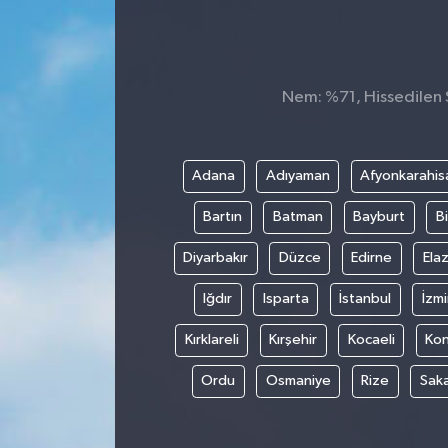
Nem: %71, Hissedilen S
Adana
Adıyaman
Afyonkarahis
Bartın
Batman
Bayburt
Bi
Diyarbakır
Düzce
Edirne
Elaz
Iğdır
Isparta
İstanbul
İzmi
Kırklareli
Kırşehir
Kocaeli
Ko
Ordu
Osmaniye
Rize
Sak