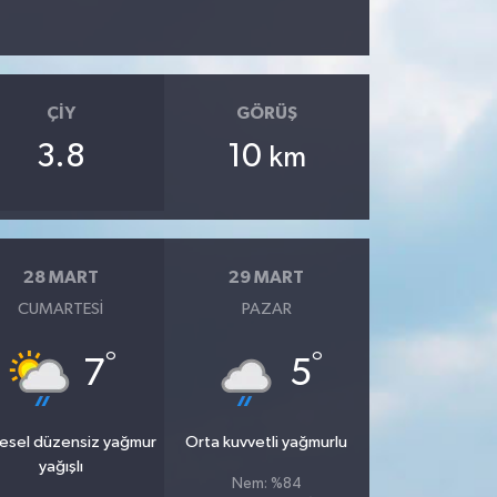
ÇIY
GÖRÜŞ
3.8
10
km
28 MART
29 MART
CUMARTESI
PAZAR
°
°
7
5
esel düzensiz yağmur
Orta kuvvetli yağmurlu
yağışlı
Nem: %84