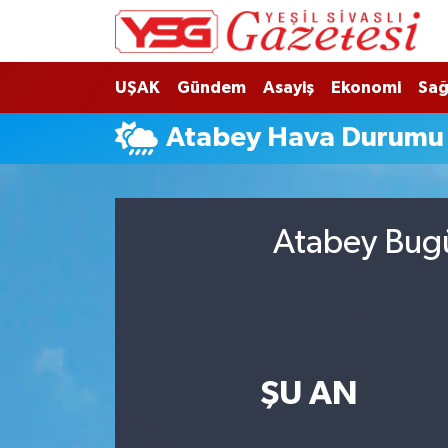
Nöbetçi Eczaneler
UŞAK
Gündem
Asayiş
Ekonomi
Sağ
Hava Durumu
Atabey Hava Durumu
Namaz Vakitleri
Trafik Durumu
Atabey Bugü
Süper Lig Puan Durumu ve Fikstür
Tüm Manşetler
Son Dakika Haberleri
ŞU AN
Haber Arşivi