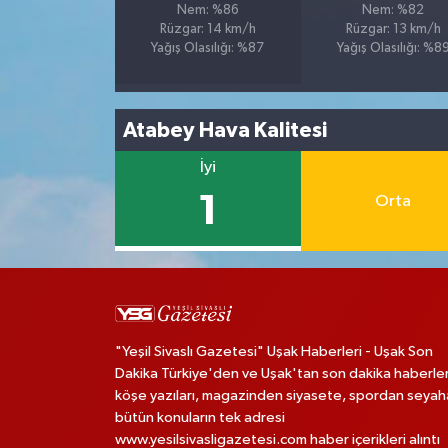
Nem: %86
Nem: %82
Rüzgar: 14 km/h
Rüzgar: 13 km/h
Yağış Olasılığı: %87
Yağış Olasılığı: %8
Atabey Hava Kalitesi
İyi
1
Orta
"Yeşil Sivaslı Gazetesi" Uşak Haberleri - Uşak Son
Dakika Türkiye'den ve Uşak'tan son dakika haberler
köşe yazıları, magazinden siyasete, spordan seya
bütün konuların tek adresi
www.yesilsivasligazetesi.com haber içerikleri alıntı