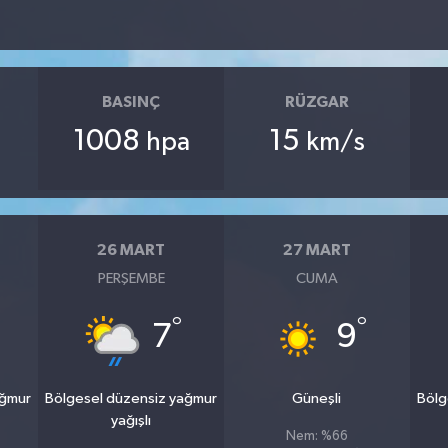
BASINÇ
RÜZGAR
1008
15
hpa
km/s
26 MART
27 MART
PERŞEMBE
CUMA
°
°
7
9
ağmur
Bölgesel düzensiz yağmur
Güneşli
Bölg
yağışlı
Nem: %66