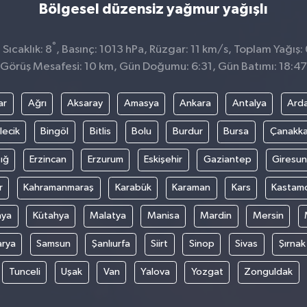
Bölgesel düzensiz yağmur yağışlı
°
Sıcaklık: 8
, Basınç: 1013 hPa, Rüzgar: 11 km/s, Toplam Yağış:
Görüş Mesafesi: 10 km, Gün Doğumu: 6:31, Gün Batımı: 18:47
ar
Ağrı
Aksaray
Amasya
Ankara
Antalya
Ard
lecik
Bingöl
Bitlis
Bolu
Burdur
Bursa
Çanakka
ığ
Erzincan
Erzurum
Eskişehir
Gaziantep
Giresun
r
Kahramanmaraş
Karabük
Karaman
Kars
Kastam
nya
Kütahya
Malatya
Manisa
Mardin
Mersin
arya
Samsun
Şanlıurfa
Siirt
Sinop
Sivas
Şırnak
Tunceli
Uşak
Van
Yalova
Yozgat
Zonguldak