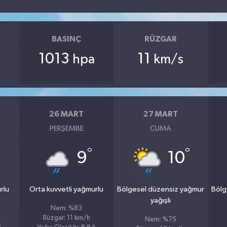
BASINÇ
RÜZGAR
1013
11
hpa
km/s
26 MART
27 MART
PERŞEMBE
CUMA
°
°
9
10
rlu
Orta kuvvetli yağmurlu
Bölgesel düzensiz yağmur
Bölg
yağışlı
Nem: %83
Rüzgar: 11 km/h
Nem: %75