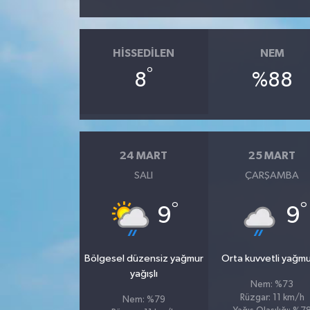
HISSEDILEN
NEM
°
8
%88
24 MART
25 MART
SALI
ÇARŞAMBA
°
°
9
9
Bölgesel düzensiz yağmur
Orta kuvvetli yağmu
yağışlı
Nem: %73
Rüzgar: 11 km/h
Nem: %79