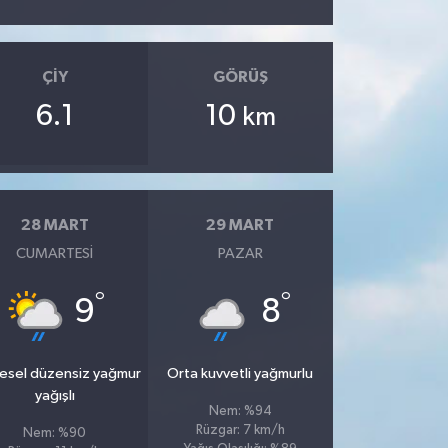
ÇIY
GÖRÜŞ
6.1
10
km
28 MART
29 MART
CUMARTESI
PAZAR
°
°
9
8
esel düzensiz yağmur
Orta kuvvetli yağmurlu
yağışlı
Nem: %94
Rüzgar: 7 km/h
Nem: %90