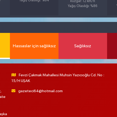
8
Yağış Olasılığı: %84
Rüzgar: 12 km/h
Yağış Olasılığı: %86
Hassaslar için sağlıksız
Sağlıksız
Fevzi Çakmak Mahallesi Muhsin Yazıcıoğlu Cd. No :
15/H UŞAK
,
gazeteci64@hotmail.com
hate
başka