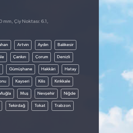
 0 mm, Çiy Noktası: 6.1,
ahan
Artvin
Aydın
Balıkesir
le
Çankırı
Çorum
Denizli
Gümüşhane
Hakkâri
Hatay
onu
Kayseri
Kilis
Kırıkkale
Muğla
Muş
Nevşehir
Niğde
Tekirdağ
Tokat
Trabzon