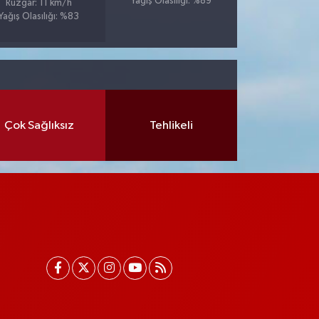
Yağış Olasılığı: %89
Rüzgar: 11 km/h
Yağış Olasılığı: %83
Çok Sağlıksız
Tehlikeli