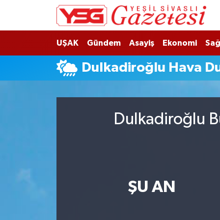
Nöbetçi Eczaneler
UŞAK
Gündem
Asayiş
Ekonomi
Sağ
Hava Durumu
Dulkadiroğlu Hava D
Namaz Vakitleri
Trafik Durumu
Dulkadiroğlu B
Süper Lig Puan Durumu ve Fikstür
Tüm Manşetler
ŞU AN
Son Dakika Haberleri
Haber Arşivi