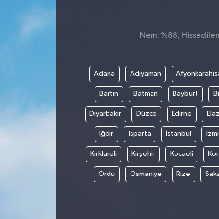
Nem: %88, Hissedilen 
Adana
Adıyaman
Afyonkarahis
Bartın
Batman
Bayburt
Bi
Diyarbakır
Düzce
Edirne
Elaz
Iğdır
Isparta
İstanbul
İzmi
Kırklareli
Kırşehir
Kocaeli
Ko
Ordu
Osmaniye
Rize
Sak