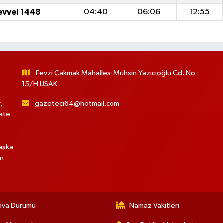
evvel 1448
04:40
06:06
12:55
Fevzi Çakmak Mahallesi Muhsin Yazıcıoğlu Cd. No :
15/H UŞAK
,
gazeteci64@hotmail.com
hate
başka
in
ava Durumu
Namaz Vakitleri