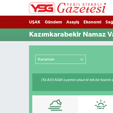
Nöbetçi Eczaneler
UŞAK
Gündem
Asayiş
Ekonomi
Sağ
Hava Durumu
Kazımkarabekir Namaz Va
Namaz Vakitleri
Trafik Durumu
Karaman
Süper Lig Puan Durumu ve Fikstür
(Yâ Ali!) Allâh’a yemin olsun ki tek bir kişini
Tüm Manşetler
Son Dakika Haberleri
Haber Arşivi