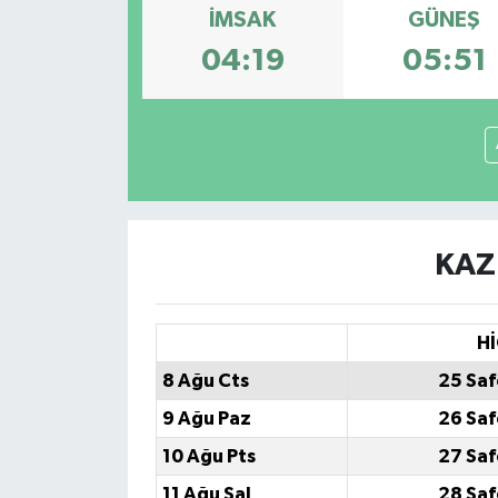
İMSAK
GÜNEŞ
04:19
05:51
KAZ
Hİ
8 Ağu Cts
25 Saf
9 Ağu Paz
26 Saf
10 Ağu Pts
27 Saf
11 Ağu Sal
28 Saf