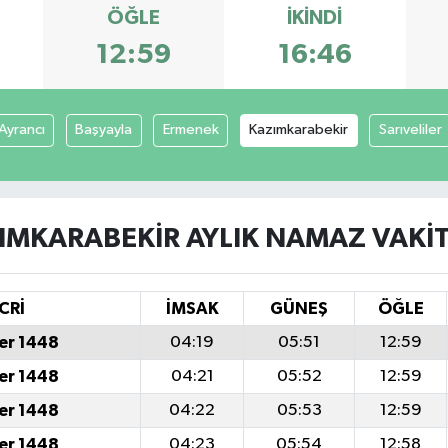
ÖĞLE
İKINDI
12:59
16:46
Ayrancı
Başyayla
Ermenek
Kazımkarabekir
Sarıveliler
IMKARABEKIR AYLIK NAMAZ VAKIT
CRİ
İMSAK
GÜNEŞ
ÖĞLE
er 1448
04:19
05:51
12:59
er 1448
04:21
05:52
12:59
er 1448
04:22
05:53
12:59
er 1448
04:23
05:54
12:58