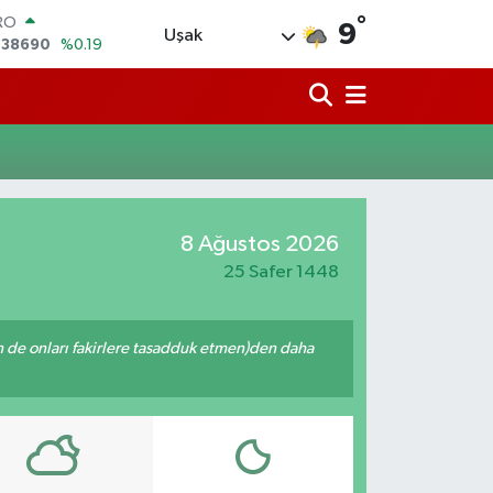
°
RO
9
Uşak
,38690
%0.19
ERLİN
,60380
%0.18
ALTIN
62,09000
%0.19
ST100
.598,00
%0
TCOIN
.591,74
%-1.82
8 Ağustos 2026
LAR
,43620
%0.02
25 Safer 1448
enin de onları fakirlere tasadduk etmen)den daha