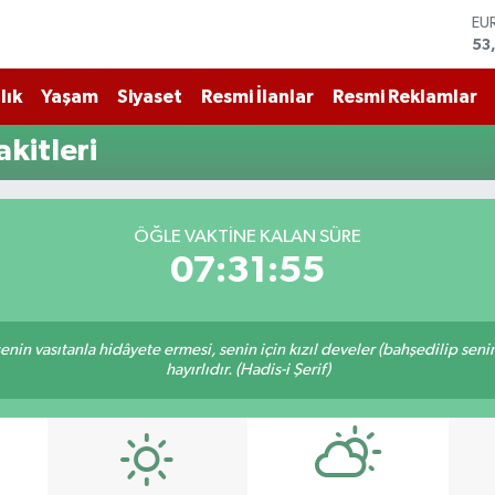
EU
53
ST
61
lık
Yaşam
Siyaset
Resmi İlanlar
Resmi Reklamlar
G.
68
kitleri
Bİ
14
BI
79
ÖĞLE VAKTİNE KALAN SÜRE
DO
07:31:55
45
n senin vasıtanla hidâyete ermesi, senin için kızıl develer (bahşedilip s
hayırlıdır. (Hadis-i Şerif)