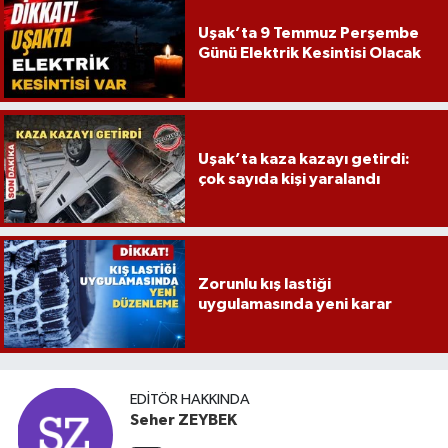
Uşak’ta 9 Temmuz Perşembe
Günü Elektrik Kesintisi Olacak
Uşak’ta kaza kazayı getirdi:
çok sayıda kişi yaralandı
Zorunlu kış lastiği
uygulamasında yeni karar
EDITÖR HAKKINDA
Seher ZEYBEK