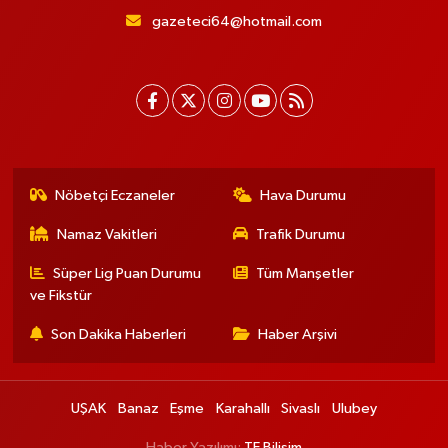
gazeteci64@hotmail.com
Nöbetçi Eczaneler
Hava Durumu
Namaz Vakitleri
Trafik Durumu
Süper Lig Puan Durumu
Tüm Manşetler
ve Fikstür
Son Dakika Haberleri
Haber Arşivi
UŞAK
Banaz
Eşme
Karahallı
Sivaslı
Ulubey
Haber Yazılımı:
TE Bilişim