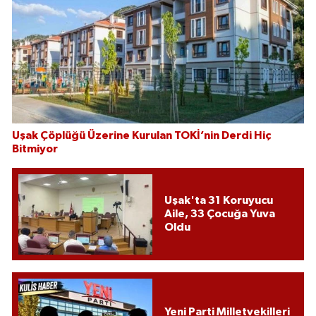
Uşak Çöplüğü Üzerine Kurulan TOKİ’nin Derdi Hiç
Bitmiyor
Uşak'ta 31 Koruyucu
Aile, 33 Çocuğa Yuva
Oldu
Yeni Parti Milletvekilleri