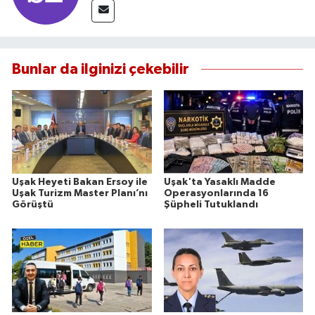
Bunlar da ilginizi çekebilir
Uşak Heyeti Bakan Ersoy ile
Uşak'ta Yasaklı Madde
Uşak Turizm Master Planı’nı
Operasyonlarında 16
Görüştü
Şüpheli Tutuklandı