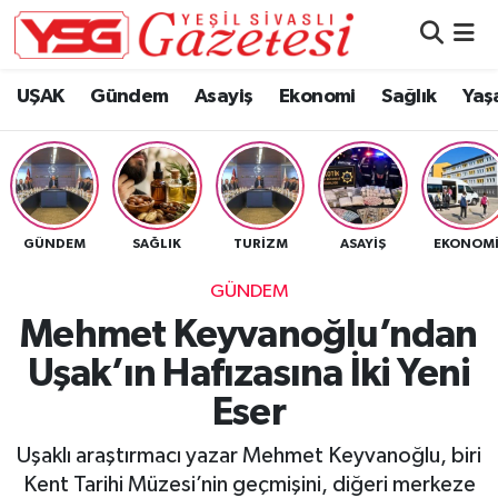
Nöbetçi Eczaneler
UŞAK
Gündem
Asayiş
Ekonomi
Sağlık
Yaş
Hava Durumu
Namaz Vakitleri
GÜNDEM
SAĞLIK
TURIZM
ASAYIŞ
EKONOM
Trafik Durumu
GÜNDEM
Süper Lig Puan Durumu ve Fikstür
Mehmet Keyvanoğlu’ndan
Uşak’ın Hafızasına İki Yeni
Tüm Manşetler
Eser
Son Dakika Haberleri
Uşaklı araştırmacı yazar Mehmet Keyvanoğlu, biri
Haber Arşivi
Kent Tarihi Müzesi’nin geçmişini, diğeri merkeze