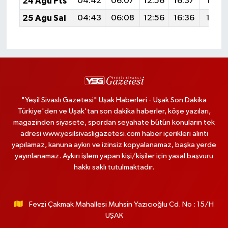
24 Ağu Pts
04:42
06:07
12:56
16:37
19:36
25 Ağu Sal
04:43
06:08
12:56
16:36
19:3
"Yeşil Sivaslı Gazetesi" Uşak Haberleri - Uşak Son Dakika
Türkiye'den ve Uşak'tan son dakika haberler, köşe yazıları,
magazinden siyasete, spordan seyahate bütün konuların tek
adresi www.yesilsivasligazetesi.com haber içerikleri alıntı
yapılamaz, kanuna aykırı ve izinsiz kopyalanamaz, başka yerde
yayınlanamaz. Aykırı işlem yapan kişi/kişiler için yasal başvuru
hakkı saklı tutulmaktadır.
Fevzi Çakmak Mahallesi Muhsin Yazıcıoğlu Cd. No : 15/H
UŞAK