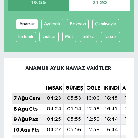
19:56
21:20
Anamur
Aydıncık
Bozyazı
Çamlıyayla
Erdemli
Gülnar
Mut
Silifke
Tarsus
ANAMUR AYLIK NAMAZ VAKITLERI
İMSAK
GÜNEŞ
ÖĞLE
İKINDI
AKŞA
7 Ağu Cum
04:23
05:53
13:00
16:45
19:56
8 Ağu Cts
04:24
05:54
12:59
16:45
19:55
9 Ağu Paz
04:25
05:55
12:59
16:44
19:5
10 Ağu Pts
04:27
05:56
12:59
16:44
19:53