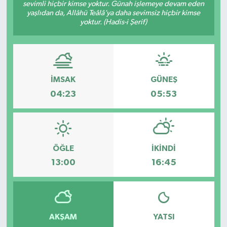
sevimli hiçbir kimse yoktur. Günah işlemeye devam eden
yaşlıdan da, Allâhü Teâlâ’ya daha sevimsiz hiçbir kimse
yoktur. (Hadis-i Şerif)
İMSAK
GÜNEŞ
04:23
05:53
ÖĞLE
İKINDI
13:00
16:45
AKŞAM
YATSI