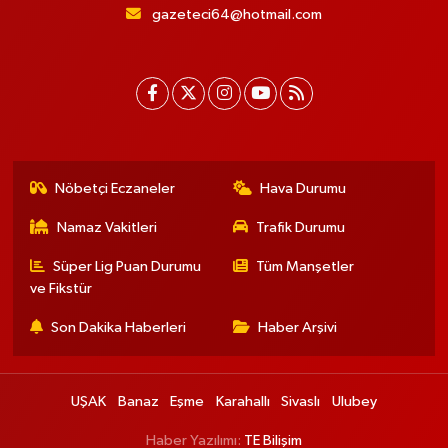
gazeteci64@hotmail.com
Nöbetçi Eczaneler
Hava Durumu
Namaz Vakitleri
Trafik Durumu
Süper Lig Puan Durumu
Tüm Manşetler
ve Fikstür
Son Dakika Haberleri
Haber Arşivi
UŞAK
Banaz
Eşme
Karahallı
Sivaslı
Ulubey
Haber Yazılımı:
TE Bilişim