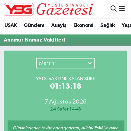
Nöbetçi Eczaneler
UŞAK
Gündem
Asayiş
Ekonomi
Sağlık
Yaş
Hava Durumu
Anamur Namaz Vakitleri
Namaz Vakitleri
Mersin
Trafik Durumu
YATSI VAKTİNE KALAN SÜRE
Süper Lig Puan Durumu ve Fikstür
01:13:18
Tüm Manşetler
7 Ağustos 2026
24 Safer 1448
Son Dakika Haberleri
Haber Arşivi
Günahlarından tevbe eden gençten, Allâhü Teâlâ’ya daha