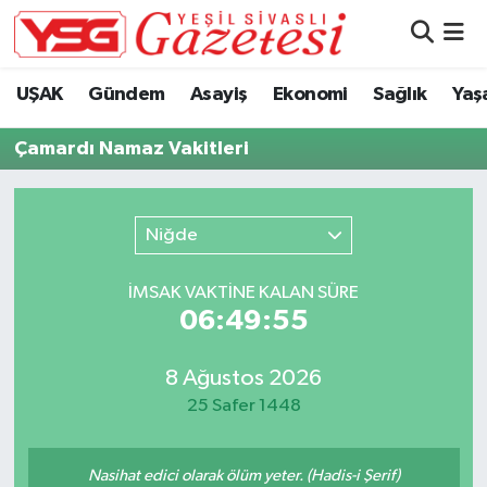
Nöbetçi Eczaneler
UŞAK
Gündem
Asayiş
Ekonomi
Sağlık
Yaş
Hava Durumu
Çamardı Namaz Vakitleri
Namaz Vakitleri
Niğde
Trafik Durumu
İMSAK VAKTİNE KALAN SÜRE
Süper Lig Puan Durumu ve Fikstür
06:49:55
Tüm Manşetler
8 Ağustos 2026
25 Safer 1448
Son Dakika Haberleri
Haber Arşivi
Nasihat edici olarak ölüm yeter. (Hadis-i Şerif)