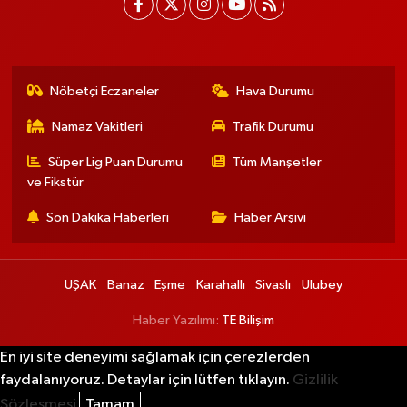
Nöbetçi Eczaneler
Hava Durumu
Namaz Vakitleri
Trafik Durumu
Süper Lig Puan Durumu
Tüm Manşetler
ve Fikstür
Son Dakika Haberleri
Haber Arşivi
UŞAK
Banaz
Eşme
Karahallı
Sivaslı
Ulubey
Haber Yazılımı:
TE Bilişim
En iyi site deneyimi sağlamak için çerezlerden
faydalanıyoruz. Detaylar için lütfen tıklayın.
Gizlilik
Sözleşmesi
Tamam