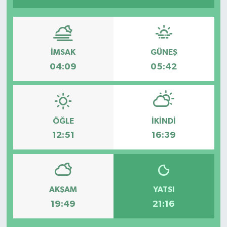
İMSAK
GÜNEŞ
04:09
05:42
ÖĞLE
İKINDI
12:51
16:39
AKŞAM
YATSI
19:49
21:16