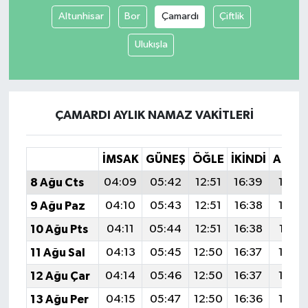
Altunhisar
Bor
Çamardı
Çiftlik
Ulukışla
ÇAMARDI AYLIK NAMAZ VAKITLERI
İMSAK
GÜNEŞ
ÖĞLE
İKINDI
AKŞA
8 Ağu Cts
04:09
05:42
12:51
16:39
19:4
9 Ağu Paz
04:10
05:43
12:51
16:38
19:4
10 Ağu Pts
04:11
05:44
12:51
16:38
19:47
11 Ağu Sal
04:13
05:45
12:50
16:37
19:4
12 Ağu Çar
04:14
05:46
12:50
16:37
19:4
13 Ağu Per
04:15
05:47
12:50
16:36
19:4