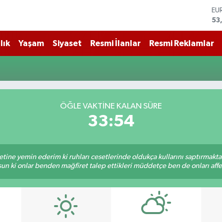
53
ST
61
G.
lık
Yaşam
Siyaset
Resmi İlanlar
Resmi Reklamlar
68
Bİ
14
BI
79
DO
45
ÖĞLE VAKTİNE KALAN SÜRE
33:53
tine yemin ederim ki ruhları cesetlerinde oldukça kullarını saptırmakt
un ki onlar benden mağfiret talep ettikleri müddetçe ben de onları af