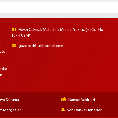
Fevzi Çakmak Mahallesi Muhsin Yazıcıoğlu Cd. No :
15/H UŞAK
,
gazeteci64@hotmail.com
hate
başka
in
ava Durumu
Namaz Vakitleri
m Manşetler
Son Dakika Haberleri