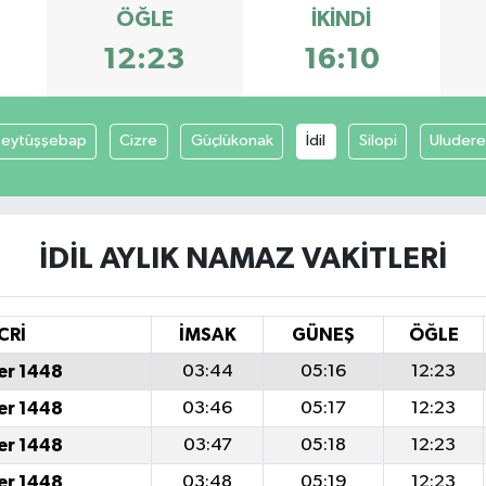
ÖĞLE
İKINDI
12:23
16:10
eytüşşebap
Cizre
Güçlükonak
İdil
Silopi
Uludere
İDIL AYLIK NAMAZ VAKITLERI
CRİ
İMSAK
GÜNEŞ
ÖĞLE
er 1448
03:44
05:16
12:23
er 1448
03:46
05:17
12:23
er 1448
03:47
05:18
12:23
er 1448
03:48
05:19
12:23