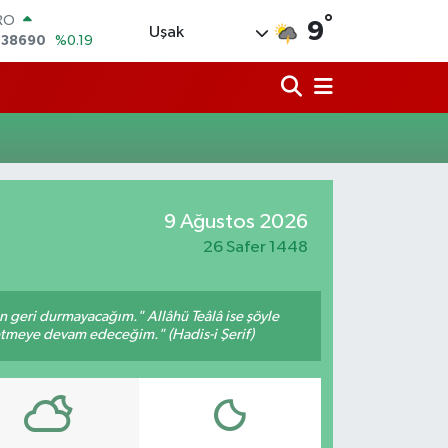
,38690
%0.19
°
9
ERLİN
Uşak
,60380
%0.18
ALTIN
62,09000
%0.19
ST100
.598,00
%0
TCOIN
.591,74
%-1.82
LAR
,43620
%0.02
9 Ağustos 2026
26 Safer 1448
an geri durmayacağım." Allâhü Teâlâ ise şöyle
fetmeye devam edeceğim." (Hadis-i Şerif)