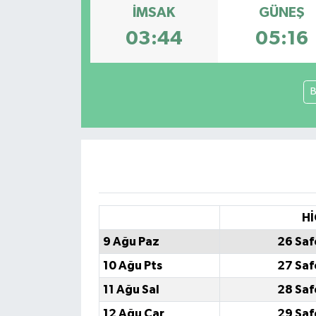
İMSAK
GÜNEŞ
03:44
05:16
B
Hİ
9 Ağu Paz
26 Saf
10 Ağu Pts
27 Saf
11 Ağu Sal
28 Saf
12 Ağu Çar
29 Saf