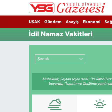
Nöbetçi Eczaneler
UŞAK
Gündem
Asayiş
Ekonomi
Sağ
Hava Durumu
İdil Namaz Vakitleri
Namaz Vakitleri
Trafik Durumu
Şırnak
Süper Lig Puan Durumu ve Fikstür
Muhakkak, Şeytan şöyle dedi: "Yâ Rabbi! İzze
Tüm Manşetler
buyurdu: "İzzetim ve Celâlime yemin ols
Son Dakika Haberleri
Haber Arşivi