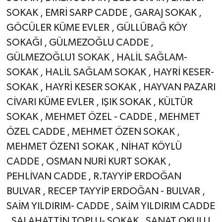
SOKAK , EMRİ SARP CADDE , GARAJ SOKAK ,
GÖCÜLER KÜME EVLER , GÜLLÜBAĞ KÖY
SOKAĞI , GÜLMEZOĞLU CADDE ,
GÜLMEZOĞLU1 SOKAK , HALİL SAĞLAM-
SOKAK , HALİL SAĞLAM SOKAK , HAYRİ KESER-
SOKAK , HAYRİ KESER SOKAK , HAYVAN PAZARI
CİVARI KÜME EVLER , IŞIK SOKAK , KÜLTÜR
SOKAK , MEHMET ÖZEL - CADDE , MEHMET
ÖZEL CADDE , MEHMET ÖZEN SOKAK ,
MEHMET ÖZEN1 SOKAK , NİHAT KÖYLÜ
CADDE , OSMAN NURİ KURT SOKAK ,
PEHLİVAN CADDE , R.TAYYİP ERDOĞAN
BULVAR , RECEP TAYYİP ERDOĞAN - BULVAR ,
SAİM YILDIRIM- CADDE , SAİM YILDIRIM CADDE
, SALAHATTİN TOPLU- SOKAK , SANAT OKULU