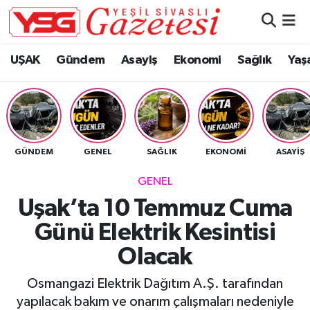
Nöbetçi Eczaneler
UŞAK
Gündem
Asayiş
Ekonomi
Sağlık
Yaş
Hava Durumu
Namaz Vakitleri
GÜNDEM
GENEL
SAĞLIK
EKONOMI
ASAYIŞ
Trafik Durumu
GENEL
Süper Lig Puan Durumu ve Fikstür
Uşak’ta 10 Temmuz Cuma
Günü Elektrik Kesintisi
Tüm Manşetler
Olacak
Son Dakika Haberleri
Osmangazi Elektrik Dağıtım A.Ş. tarafından
Haber Arşivi
yapılacak bakım ve onarım çalışmaları nedeniyle