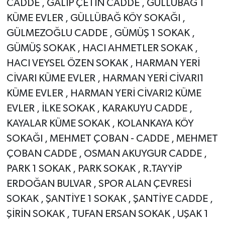
CADDE , GALİP ÇETİN CADDE , GÜLLÜBAĞ 1
KÜME EVLER , GÜLLÜBAĞ KÖY SOKAĞI ,
GÜLMEZOĞLU CADDE , GÜMÜŞ 1 SOKAK ,
GÜMÜŞ SOKAK , HACI AHMETLER SOKAK ,
HACI VEYSEL ÖZEN SOKAK , HARMAN YERİ
CİVARI KÜME EVLER , HARMAN YERİ CİVARI1
KÜME EVLER , HARMAN YERİ CİVARI2 KÜME
EVLER , İLKE SOKAK , KARAKUYU CADDE ,
KAYALAR KÜME SOKAK , KOLANKAYA KÖY
SOKAĞI , MEHMET ÇOBAN - CADDE , MEHMET
ÇOBAN CADDE , OSMAN AKUYGUR CADDE ,
PARK 1 SOKAK , PARK SOKAK , R.TAYYİP
ERDOĞAN BULVAR , SPOR ALAN ÇEVRESİ
SOKAK , ŞANTİYE 1 SOKAK , ŞANTİYE CADDE ,
ŞİRİN SOKAK , TUFAN ERSAN SOKAK , UŞAK 1