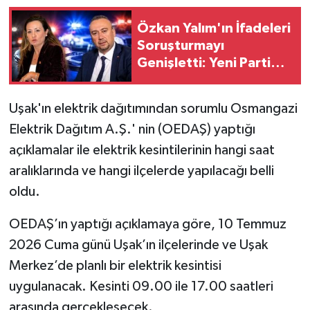
Özkan Yalım'ın İfadeleri
Soruşturmayı
Genişletti: Yeni Parti
Manisa İl Başkanı
Özalper Gözaltında
Uşak'ın elektrik dağıtımından sorumlu Osmangazi
Elektrik Dağıtım A.Ş.' nin (OEDAŞ) yaptığı
açıklamalar ile elektrik kesintilerinin hangi saat
aralıklarında ve hangi ilçelerde yapılacağı belli
oldu.
OEDAŞ’ın yaptığı açıklamaya göre, 10 Temmuz
2026 Cuma günü Uşak’ın ilçelerinde ve Uşak
Merkez’de planlı bir elektrik kesintisi
uygulanacak. Kesinti 09.00 ile 17.00 saatleri
arasında gerçekleşecek.