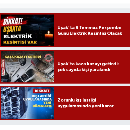
Uşak’ta 9 Temmuz Perşembe
Günü Elektrik Kesintisi Olacak
Uşak’ta kaza kazayı getirdi:
çok sayıda kişi yaralandı
Zorunlu kış lastiği
uygulamasında yeni karar