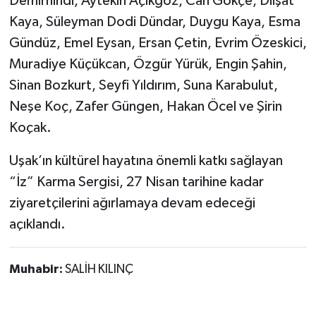
Demirhindi, Aytekin Açıkgöz, Can Gökçe, Dilşat
Kaya, Süleyman Dodi Dündar, Duygu Kaya, Esma
Gündüz, Emel Eysan, Ersan Çetin, Evrim Özeskici,
Muradiye Küçükcan, Özgür Yürük, Engin Şahin,
Sinan Bozkurt, Seyfi Yıldırım, Suna Karabulut,
Neşe Koç, Zafer Güngen, Hakan Öcel ve Şirin
Koçak.
Uşak’ın kültürel hayatına önemli katkı sağlayan
“İz” Karma Sergisi, 27 Nisan tarihine kadar
ziyaretçilerini ağırlamaya devam edeceği
açıklandı.
Muhabir:
SALİH KILINÇ