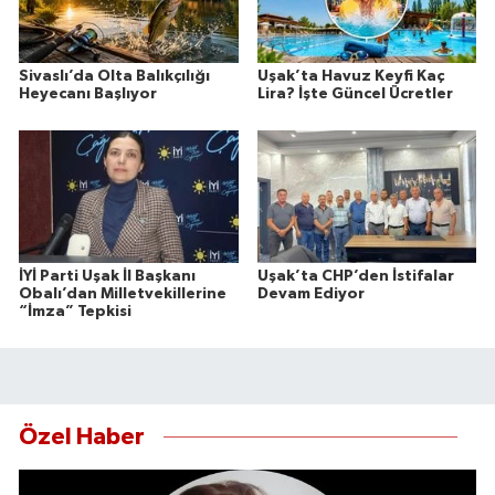
Sivaslı’da Olta Balıkçılığı
Uşak’ta Havuz Keyfi Kaç
Heyecanı Başlıyor
Lira? İşte Güncel Ücretler
İYİ Parti Uşak İl Başkanı
Uşak’ta CHP’den İstifalar
Obalı’dan Milletvekillerine
Devam Ediyor
“İmza” Tepkisi
Özel Haber