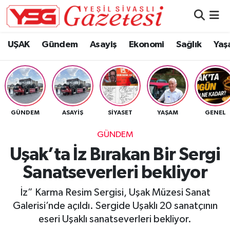
Nöbetçi Eczaneler
UŞAK
Gündem
Asayiş
Ekonomi
Sağlık
Yaş
Hava Durumu
Namaz Vakitleri
GÜNDEM
ASAYIŞ
SIYASET
YAŞAM
GENEL
Trafik Durumu
GÜNDEM
Süper Lig Puan Durumu ve Fikstür
Uşak’ta İz Bırakan Bir Sergi
Sanatseverleri bekliyor
Tüm Manşetler
İz” Karma Resim Sergisi, Uşak Müzesi Sanat
Son Dakika Haberleri
Galerisi’nde açıldı. Sergide Uşaklı 20 sanatçının
eseri Uşaklı sanatseverleri bekliyor.
Haber Arşivi