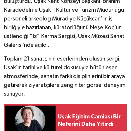
buluşturdu. Uşak Kent Konseyi Başkanı İbrahim
Karadedeli ile Uşak İl Kültür ve Turizm Müdürlüğü
personeli arkeolog Muradiye Küçükcan’ ın iş
birliğiyle hazırlanan, küratörlüğünü Neşe Koç’un
üstlendiği “İz” Karma Sergisi, Uşak Müzesi Sanat
Galerisi’nde açıldı.
Toplam 21 sanatçının eserlerinden oluşan sergi,
Uşak’ın tarihî ve kültürel dokusuyla bütünleşen
atmosferinde, sanatın farklı disiplinlerini bir araya
getirerek ziyaretçilere zengin bir görsel deneyim
sunuyor.
Uşak Eğitim Camiası Bir
Neferini Daha Yitirdi