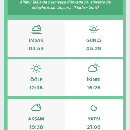
Allâhü Teâlâ da o kimseye dünyada da, âhirette de
kolaylık ihsân buyurur. (Hadis-i Şerif)
İMSAK
GÜNEŞ
03:54
05:28
ÖĞLE
İKINDI
12:38
16:26
AKŞAM
YATSI
19:38
21:06