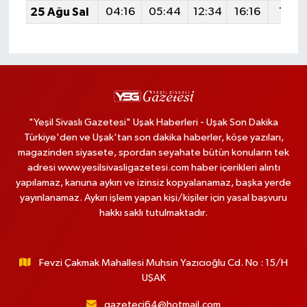
25 Ağu Sal
04:16
05:44
12:34
16:16
19:15
"Yeşil Sivaslı Gazetesi" Uşak Haberleri - Uşak Son Dakika
Türkiye'den ve Uşak'tan son dakika haberler, köşe yazıları,
magazinden siyasete, spordan seyahate bütün konuların tek
adresi www.yesilsivasligazetesi.com haber içerikleri alıntı
yapılamaz, kanuna aykırı ve izinsiz kopyalanamaz, başka yerde
yayınlanamaz. Aykırı işlem yapan kişi/kişiler için yasal başvuru
hakkı saklı tutulmaktadır.
Fevzi Çakmak Mahallesi Muhsin Yazıcıoğlu Cd. No : 15/H
UŞAK
gazeteci64@hotmail.com