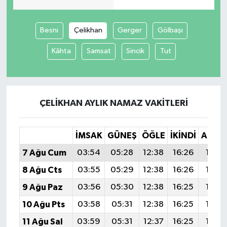
Besni
Çelikhan
Gerger
Gölbaşı
Kâhta
Samsat
Sincik
Tut
ÇELIKHAN AYLIK NAMAZ VAKITLERI
İMSAK
GÜNEŞ
ÖĞLE
İKINDI
AKŞA
7 Ağu Cum
03:54
05:28
12:38
16:26
19:38
8 Ağu Cts
03:55
05:29
12:38
16:26
19:37
9 Ağu Paz
03:56
05:30
12:38
16:25
19:36
10 Ağu Pts
03:58
05:31
12:38
16:25
19:35
11 Ağu Sal
03:59
05:31
12:37
16:25
19:33