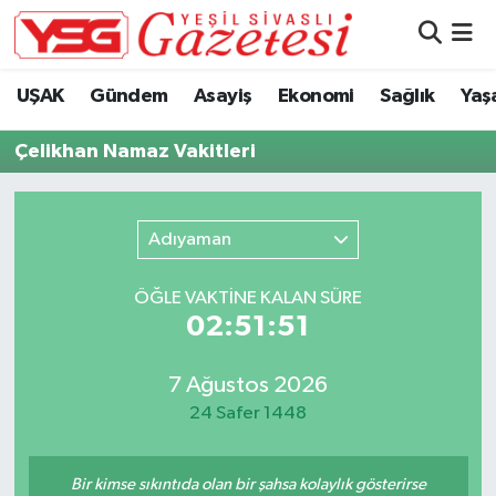
Nöbetçi Eczaneler
UŞAK
Gündem
Asayiş
Ekonomi
Sağlık
Yaş
Hava Durumu
Çelikhan Namaz Vakitleri
Namaz Vakitleri
Adıyaman
Trafik Durumu
ÖĞLE VAKTİNE KALAN SÜRE
Süper Lig Puan Durumu ve Fikstür
02:51:51
Tüm Manşetler
7 Ağustos 2026
24 Safer 1448
Son Dakika Haberleri
Haber Arşivi
Bir kimse sıkıntıda olan bir şahsa kolaylık gösterirse