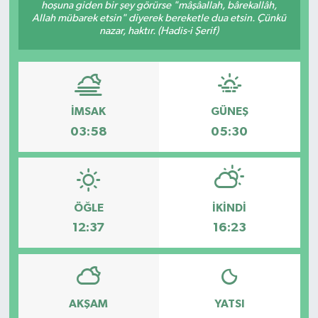
hoşuna giden bir şey görürse "mâşâallah, bârekallâh,
Allah mübarek etsin" diyerek bereketle dua etsin. Çünkü
nazar, haktır. (Hadis-i Şerif)
İMSAK
GÜNEŞ
03:58
05:30
ÖĞLE
İKINDI
12:37
16:23
AKŞAM
YATSI