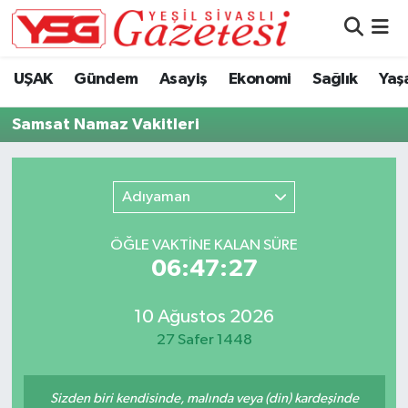
Nöbetçi Eczaneler
UŞAK
Gündem
Asayiş
Ekonomi
Sağlık
Yaş
Hava Durumu
Samsat Namaz Vakitleri
Namaz Vakitleri
Adıyaman
Trafik Durumu
ÖĞLE VAKTİNE KALAN SÜRE
Süper Lig Puan Durumu ve Fikstür
06:47:27
Tüm Manşetler
10 Ağustos 2026
27 Safer 1448
Son Dakika Haberleri
Haber Arşivi
Sizden biri kendisinde, malında veya (din) kardeşinde