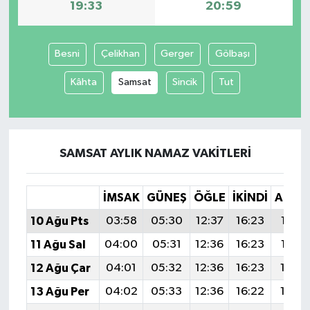
19:33
20:59
Besni
Çelikhan
Gerger
Gölbaşı
Kâhta
Samsat
Sincik
Tut
SAMSAT AYLIK NAMAZ VAKITLERI
İMSAK
GÜNEŞ
ÖĞLE
İKINDI
AKŞA
10 Ağu Pts
03:58
05:30
12:37
16:23
19:33
11 Ağu Sal
04:00
05:31
12:36
16:23
19:32
12 Ağu Çar
04:01
05:32
12:36
16:23
19:3
13 Ağu Per
04:02
05:33
12:36
16:22
19:2