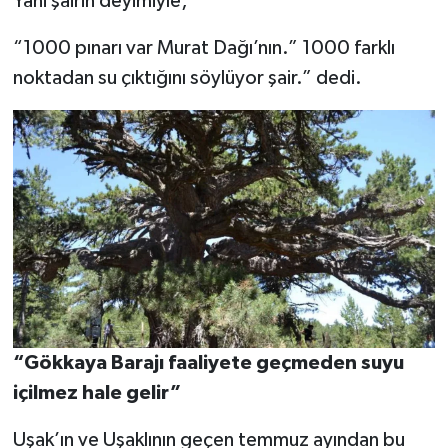
Yani şairin deyimiyle;
“1000 pınarı var Murat Dağı’nın.” 1000 farklı
noktadan su çıktığını söylüyor şair.” dedi.
“Gökkaya Barajı faaliyete geçmeden suyu
içilmez hale gelir”
Uşak’ın ve Uşaklının geçen temmuz ayından bu