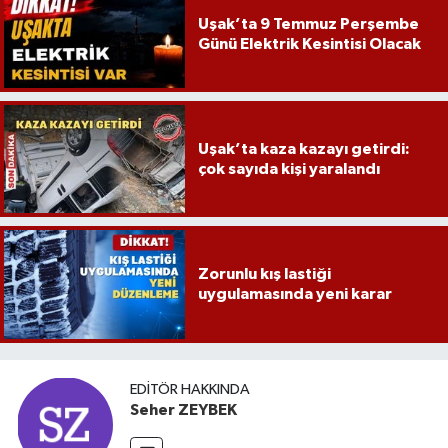
Uşak’ta 9 Temmuz Perşembe
Günü Elektrik Kesintisi Olacak
Uşak’ta kaza kazayı getirdi:
çok sayıda kişi yaralandı
Zorunlu kış lastiği
uygulamasında yeni karar
EDITÖR HAKKINDA
Seher ZEYBEK