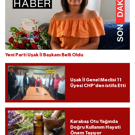
Yeni Parti Uşak İl Başkanı Belli Oldu
Uşak İl Genel Meclisi 11
Üyesi CHP’den istifa Etti
Karabaş Otu Yağında
Doğru Kullanım Hayati
Önem Taşıyor