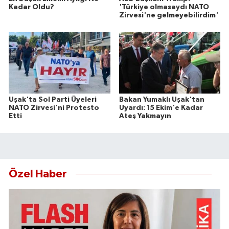
Kadar Oldu?
'Türkiye olmasaydı NATO
Zirvesi'ne gelmeyebilirdim'
Uşak'ta Sol Parti Üyeleri
Bakan Yumaklı Uşak'tan
NATO Zirvesi'ni Protesto
Uyardı: 15 Ekim'e Kadar
Etti
Ateş Yakmayın
Özel Haber