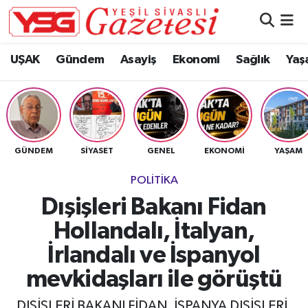
Nöbetçi Eczaneler
UŞAK
Gündem
Asayiş
Ekonomi
Sağlık
Yaş
Hava Durumu
Namaz Vakitleri
GÜNDEM
SIYASET
GENEL
EKONOMI
YAŞAM
Trafik Durumu
POLITIKA
Süper Lig Puan Durumu ve Fikstür
Dışişleri Bakanı Fidan
Hollandalı, İtalyan,
Tüm Manşetler
İrlandalı ve İspanyol
Son Dakika Haberleri
mevkidaşları ile görüştü
Haber Arşivi
DIŞİŞLERİ BAKANI FİDAN, İSPANYA DIŞİŞLERİ,