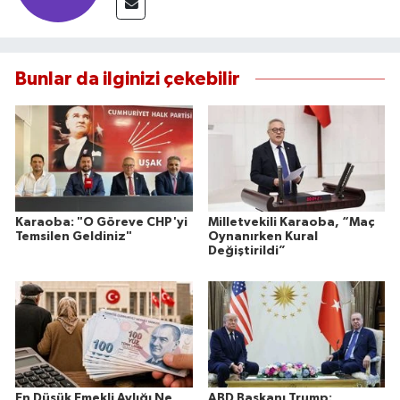
Bunlar da ilginizi çekebilir
Karaoba: "O Göreve CHP'yi
Milletvekili Karaoba, “Maç
Temsilen Geldiniz"
Oynanırken Kural
Değiştirildi”
En Düşük Emekli Aylığı Ne
ABD Başkanı Trump: