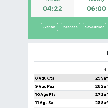
İMSAK
GÜNEŞ
04:22
06:00
Altıntaş
Aslanapa
Çavdarhisar
Hİ
8 Ağu Cts
25 Saf
9 Ağu Paz
26 Saf
10 Ağu Pts
27 Saf
11 Ağu Sal
28 Saf