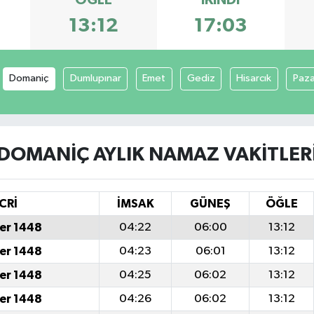
ÖĞLE
İKINDI
13:12
17:03
Domaniç
Dumlupınar
Emet
Gediz
Hisarcık
Paza
DOMANIÇ AYLIK NAMAZ VAKITLER
CRİ
İMSAK
GÜNEŞ
ÖĞLE
er 1448
04:22
06:00
13:12
er 1448
04:23
06:01
13:12
er 1448
04:25
06:02
13:12
er 1448
04:26
06:02
13:12