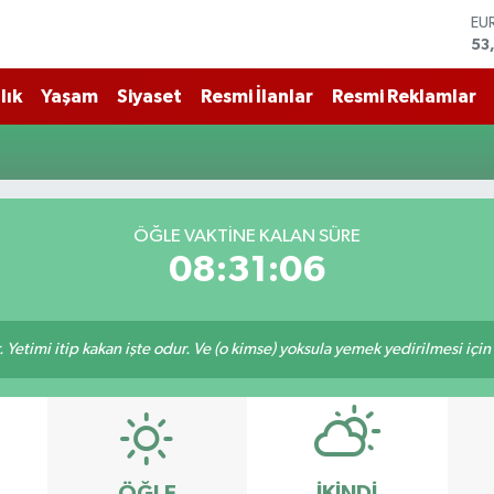
ST
61
G.
68
lık
Yaşam
Siyaset
Resmi İlanlar
Resmi Reklamlar
Bİ
14
BI
79
DO
45
ÖĞLE VAKTİNE KALAN SÜRE
EU
08:31:05
53
 Yetimi itip kakan işte odur. Ve (o kimse) yoksula yemek yedirilmesi içi