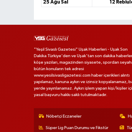
25 Ağu Sal
12 Rebiul
"Yeşil Sivaslı Gazetesi" Uşak Haberleri - Uşak Son
Dakika Türkiye'den ve Uşak'tan son dakika haberler
köşe yazıları, magazinden siyasete, spordan seya
bütün konuların tek adresi
www.yesilsivasligazetesi.com haber içerikleri alıntı
yapılamaz, kanuna aykırı ve izinsiz kopyalanamaz, 
yerde yayınlanamaz. Aykırı işlem yapan kişi/kişiler iç
yasal başvuru hakkı saklı tutulmaktadır.
Nöbetçi Eczaneler
H
Süper Lig Puan Durumu ve Fikstür
Tü