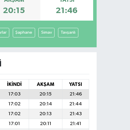
AKŞAM
YATSI
20:15
21:46
rlar
Şaphane
Simav
Tavşanlı
I
İKINDI
AKŞAM
YATSI
17:03
20:15
21:46
17:02
20:14
21:44
17:02
20:13
21:43
17:01
20:11
21:41