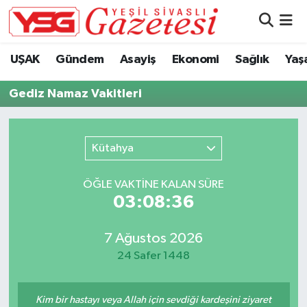
Nöbetçi Eczaneler
UŞAK
Gündem
Asayiş
Ekonomi
Sağlık
Yaş
Hava Durumu
Gediz Namaz Vakitleri
Namaz Vakitleri
Kütahya
Trafik Durumu
ÖĞLE VAKTİNE KALAN SÜRE
Süper Lig Puan Durumu ve Fikstür
03:08:35
Tüm Manşetler
7 Ağustos 2026
24 Safer 1448
Son Dakika Haberleri
Haber Arşivi
Kim bir hastayı veya Allah için sevdiği kardeşini ziyaret