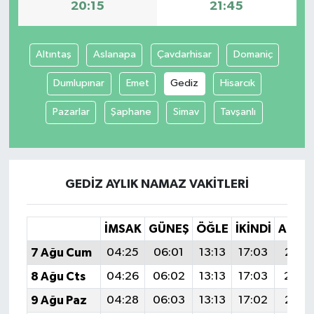
20:15
21:45
Altıntaş
Aslanapa
Çavdarhisar
Domaniç
Dumlupınar
Emet
Gediz
Hisarcık
Pazarlar
Şaphane
Simav
Tavşanlı
GEDIZ AYLIK NAMAZ VAKITLERI
İMSAK
GÜNEŞ
ÖĞLE
İKINDI
AKŞA
7 Ağu Cum
04:25
06:01
13:13
17:03
20:15
8 Ağu Cts
04:26
06:02
13:13
17:03
20:1
9 Ağu Paz
04:28
06:03
13:13
17:02
20:13