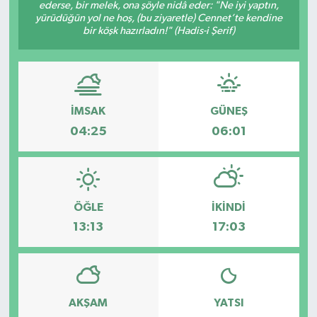
ederse, bir melek, ona şöyle nidâ eder: "Ne iyi yaptın,
yürüdüğün yol ne hoş, (bu ziyaretle) Cennet’te kendine
bir köşk hazırladın!" (Hadis-i Şerif)
İMSAK
GÜNEŞ
04:25
06:01
ÖĞLE
İKINDI
13:13
17:03
AKŞAM
YATSI