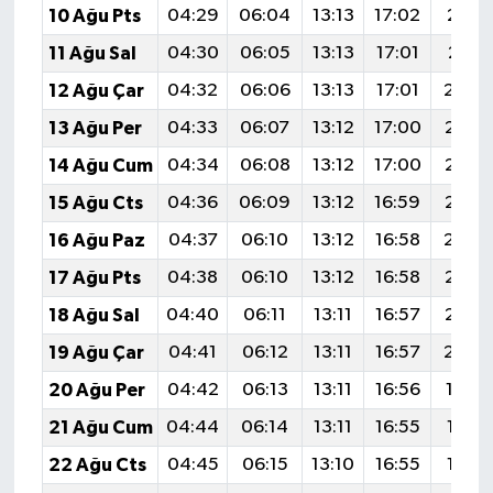
10 Ağu Pts
04:29
06:04
13:13
17:02
20:12
11 Ağu Sal
04:30
06:05
13:13
17:01
20:11
12 Ağu Çar
04:32
06:06
13:13
17:01
20:0
13 Ağu Per
04:33
06:07
13:12
17:00
20:0
14 Ağu Cum
04:34
06:08
13:12
17:00
20:0
15 Ağu Cts
04:36
06:09
13:12
16:59
20:0
16 Ağu Paz
04:37
06:10
13:12
16:58
20:0
17 Ağu Pts
04:38
06:10
13:12
16:58
20:0
18 Ağu Sal
04:40
06:11
13:11
16:57
20:0
19 Ağu Çar
04:41
06:12
13:11
16:57
20:0
20 Ağu Per
04:42
06:13
13:11
16:56
19:5
21 Ağu Cum
04:44
06:14
13:11
16:55
19:57
22 Ağu Cts
04:45
06:15
13:10
16:55
19:56