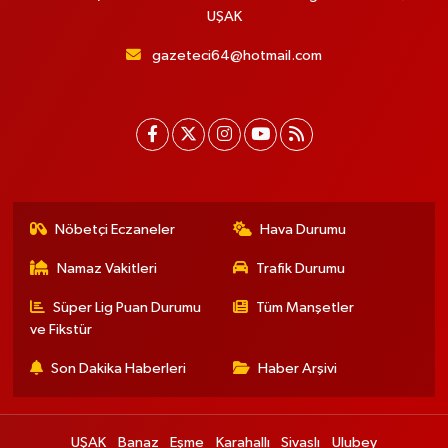
UŞAK
gazeteci64@hotmail.com
Nöbetçi Eczaneler
Hava Durumu
Namaz Vakitleri
Trafik Durumu
Süper Lig Puan Durumu
Tüm Manşetler
ve Fikstür
Son Dakika Haberleri
Haber Arşivi
UŞAK
Banaz
Eşme
Karahallı
Sivaslı
Ulubey