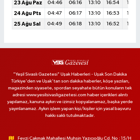
23 Ağu Paz
04:46
06:16
13:10
16:54
19:55
24 Ağu Pts
04:47
06:17
13:10
16:53
19:53
25 Ağu Sal
04:49
06:18
13:10
16:52
19:52
"Yeşil Sivaslı Gazetesi" Uşak Haberleri - Uşak Son Dakika
Türkiye'den ve Uşak'tan son dakika haberler, köşe yazıları,
magazinden siyasete, spordan seyahate bütün konuların tek
adresi www.yesilsivasligazetesi.com haber içerikleri alıntı
yapılamaz, kanuna aykırı ve izinsiz kopyalanamaz, başka yerde
yayınlanamaz. Aykırı işlem yapan kişi/kişiler için yasal başvuru
hakkı saklı tutulmaktadır.
Fevzi Çakmak Mahallesi Muhsin Yazıcıoğlu Cd. No : 15/H