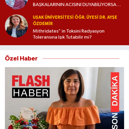
BAŞKALARININ ACISINI DUYABİLİYORSAN
İNSANSIN”
UŞAK ÜNIVERSITESI ÖĞR. ÜYESI DR. AYŞE
ÖZDEMIR
Mithridates" in Toksini Radyasyon
Toleransına Işık Tutabilir mi?
Özel Haber