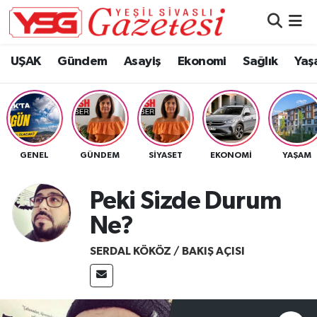
Nöbetçi Eczaneler
UŞAK
Gündem
Asayiş
Ekonomi
Sağlık
Yaş
Hava Durumu
Namaz Vakitleri
GENEL
GÜNDEM
SIYASET
EKONOMI
YAŞAM
Trafik Durumu
Peki Sizde Durum
Süper Lig Puan Durumu ve Fikstür
Ne?
Tüm Manşetler
SERDAL KÖKÖZ / BAKIŞ AÇISI
Son Dakika Haberleri
Haber Arşivi