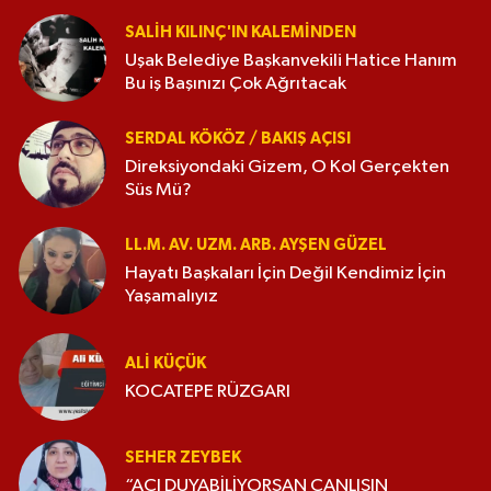
SALIH KILINÇ'IN KALEMINDEN
Uşak Belediye Başkanvekili Hatice Hanım
Bu iş Başınızı Çok Ağrıtacak
SERDAL KÖKÖZ / BAKIŞ AÇISI
Direksiyondaki Gizem, O Kol Gerçekten
Süs Mü?
LL.M. AV. UZM. ARB. AYŞEN GÜZEL
Hayatı Başkaları İçin Değil Kendimiz İçin
Yaşamalıyız
ALI KÜÇÜK
KOCATEPE RÜZGARI
SEHER ZEYBEK
“ACI DUYABİLİYORSAN CANLISIN