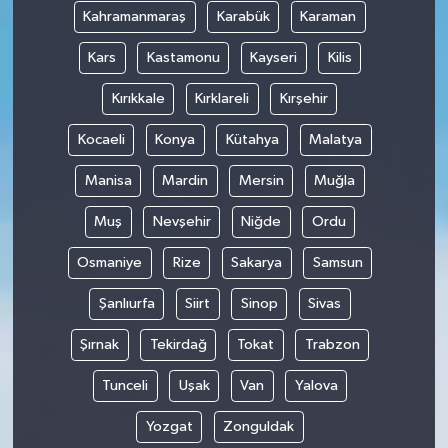
Kahramanmaraş
Karabük
Karaman
Kars
Kastamonu
Kayseri
Kilis
Kırıkkale
Kırklareli
Kırşehir
Kocaeli
Konya
Kütahya
Malatya
Manisa
Mardin
Mersin
Muğla
Muş
Nevşehir
Niğde
Ordu
Osmaniye
Rize
Sakarya
Samsun
Şanlıurfa
Siirt
Sinop
Sivas
Şırnak
Tekirdağ
Tokat
Trabzon
Tunceli
Uşak
Van
Yalova
Yozgat
Zonguldak