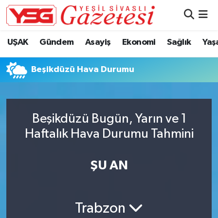
Nöbetçi Eczaneler
UŞAK
Gündem
Asayiş
Ekonomi
Sağlık
Yaş
Hava Durumu
Beşikdüzü Hava Durumu
Namaz Vakitleri
Trafik Durumu
Beşikdüzü Bugün, Yarın ve 1
Haftalık Hava Durumu Tahmini
Süper Lig Puan Durumu ve Fikstür
Tüm Manşetler
ŞU AN
Son Dakika Haberleri
Trabzon
Haber Arşivi