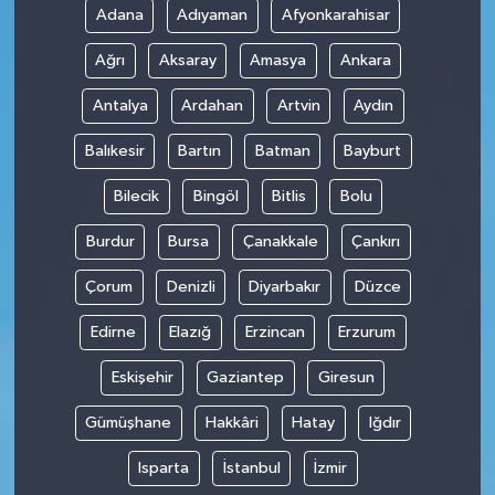
Adana
Adıyaman
Afyonkarahisar
Ağrı
Aksaray
Amasya
Ankara
Antalya
Ardahan
Artvin
Aydın
Balıkesir
Bartın
Batman
Bayburt
Bilecik
Bingöl
Bitlis
Bolu
Burdur
Bursa
Çanakkale
Çankırı
Çorum
Denizli
Diyarbakır
Düzce
Edirne
Elazığ
Erzincan
Erzurum
Eskişehir
Gaziantep
Giresun
Gümüşhane
Hakkâri
Hatay
Iğdır
Isparta
İstanbul
İzmir