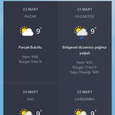
22 MART
23 MART
PAZAR
PAZARTESI
°
°
9
9
Parçalı Bulutlu
Bölgesel düzensiz yağmur
yağışlı
Nem: %86
Rüzgar: 9 km/h
Nem: %92
Rüzgar: 11 km/h
Yağış Olasılığı: %89
24 MART
25 MART
SALI
ÇARŞAMBA
°
°
9
9