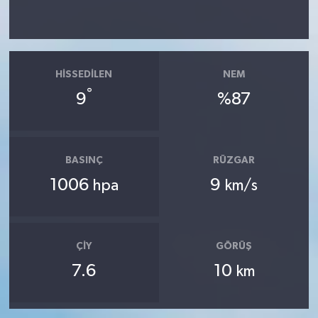
HISSEDILEN
NEM
°
9
%87
BASINÇ
RÜZGAR
1006
9
hpa
km/s
ÇIY
GÖRÜŞ
7.6
10
km