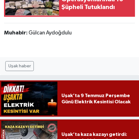
Şüpheli Tutuklandı
Muhabir:
Gülcan Aydoğdulu
Uşak haber
Uşak’ta 9 Temmuz Perşembe
Günü Elektrik Kesintisi Olacak
Uşak’ta kaza kazayı getirdi: