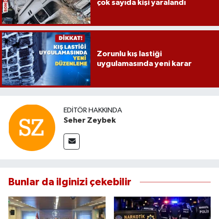
çok sayıda kişi yaralandı
Zorunlu kış lastiği
uygulamasında yeni karar
EDITÖR HAKKINDA
Seher Zeybek
Bunlar da ilginizi çekebilir