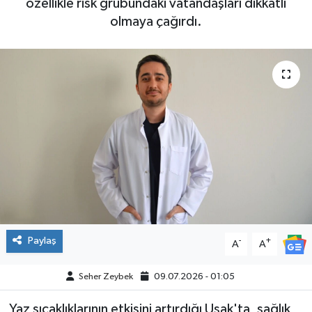
özellikle risk grubundaki vatandaşları dikkatli
olmaya çağırdı.
Paylaş
-
+
A
A
Seher Zeybek
09.07.2026 - 01:05
Yaz sıcaklıklarının etkisini artırdığı Uşak'ta, sağlık