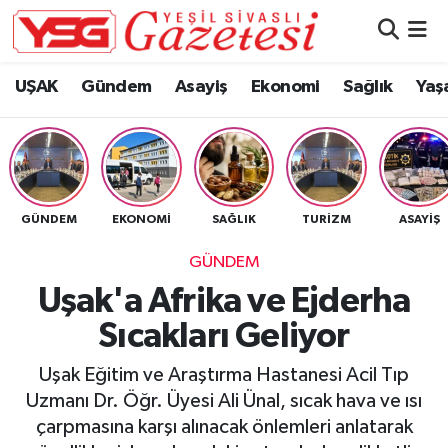
Nöbetçi Eczaneler
UŞAK
Gündem
Asayiş
Ekonomi
Sağlık
Yaş
Hava Durumu
Namaz Vakitleri
GÜNDEM
EKONOMI
SAĞLIK
TURIZM
ASAYIŞ
Trafik Durumu
GÜNDEM
Süper Lig Puan Durumu ve Fikstür
Uşak'a Afrika ve Ejderha
Sıcakları Geliyor
Tüm Manşetler
Uşak Eğitim ve Araştırma Hastanesi Acil Tıp
Son Dakika Haberleri
Uzmanı Dr. Öğr. Üyesi Ali Ünal, sıcak hava ve ısı
çarpmasına karşı alınacak önlemleri anlatarak
Haber Arşivi