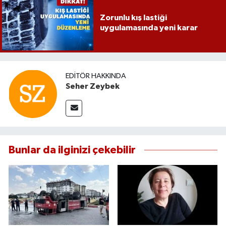
Zorunlu kış lastiği
uygulamasında yeni karar
EDITÖR HAKKINDA
Seher Zeybek
Bunlar da ilginizi çekebilir