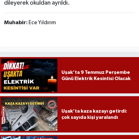
dileyerek okuldan ayrıldı.
Muhabir:
Ece Yıldırım
Uşak’ta 9 Temmuz Perşembe
Günü Elektrik Kesintisi Olacak
Uşak’ta kaza kazayı getirdi:
çok sayıda kişi yaralandı