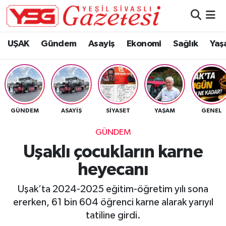
Nöbetçi Eczaneler
UŞAK
Gündem
Asayiş
Ekonomi
Sağlık
Yaş
Hava Durumu
Namaz Vakitleri
GÜNDEM
ASAYIŞ
SIYASET
YAŞAM
GENEL
Trafik Durumu
GÜNDEM
Süper Lig Puan Durumu ve Fikstür
Uşaklı çocukların karne
heyecanı
Tüm Manşetler
Uşak’ta 2024-2025 eğitim-öğretim yılı sona
Son Dakika Haberleri
ererken, 61 bin 604 öğrenci karne alarak yarıyıl
tatiline girdi.
Haber Arşivi