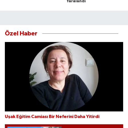
Yaralandı
Özel Haber
Uşak Eğitim Camiası Bir Neferini Daha Yitirdi