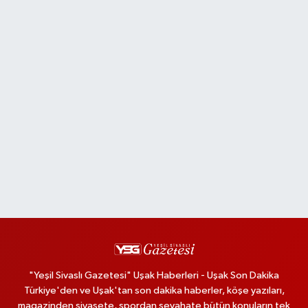
"Yeşil Sivaslı Gazetesi" Uşak Haberleri - Uşak Son Dakika
Türkiye'den ve Uşak'tan son dakika haberler, köşe yazıları,
magazinden siyasete, spordan seyahate bütün konuların tek