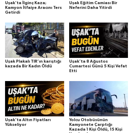
Uşak’ta İlginç Kaza;
Uşak Eğitim Camiası Bir
Kamyon İtfaiye Aracını Ters
Neferini Daha Yitirdi
Getirdi
Uşak Plakalı TIR’ın karıştığı
Uşak’ta 8 Ağustos
kazada Bir Kadın Öldü
Cumartesi Günü 5 Kişi Vefat
Etti
Uşak’ta Altın Fiyatları
Yolcu Otobüsünün
Yükseliyor
Kamyonete Çarptığı
Kazada 1 Kişi Öldü, 15 Kişi