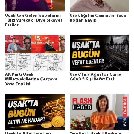
Uşak’tan Gelen babalarını
Uşak Eğitim Camiasını Yasa
“Bizi Vuracak” Diye Şikâyet
Boğan Kayıp
Ettiler
AK Parti Uşak
Uşak’ta 7 Ağustos Cuma
Milletvekillerine Çerçeve
Günü 5 Kişi Vefat Etti
Yasa Tepkisi
Uşak’ta Altın Fiyatları
Yeni Parti Uşak İl Başkanı