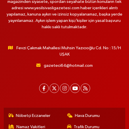
magazinden siyasete, spordan seyahate bütün konuların tek
adresi www.yesilsivasligazetesi.com haber içerikleri alıntı
yapılamaz, kanuna aykırı ve izinsiz kopyalanamaz, başka yerde
yayınlanamaz. Aykırı işlem yapan kişi/kişiler için yasal başvuru
hakkı saklı tutulmaktadır.
Fevzi Çakmak Mahallesi Muhsin Yazıcıoğlu Cd. No : 15/H
UŞAK
gazeteci64@hotmail.com
Nöbetçi Eczaneler
Hava Durumu
Namaz Vakitleri
Trafik Durumu