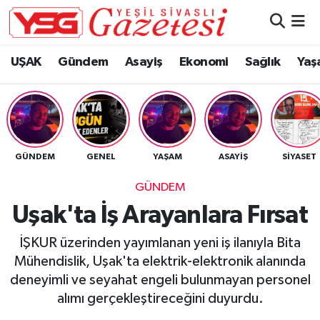
Nöbetçi Eczaneler
UŞAK
Gündem
Asayiş
Ekonomi
Sağlık
Yaş
Hava Durumu
Namaz Vakitleri
GÜNDEM
GENEL
YAŞAM
ASAYIŞ
SIYASET
Trafik Durumu
GÜNDEM
Süper Lig Puan Durumu ve Fikstür
Uşak'ta İş Arayanlara Fırsat
Tüm Manşetler
İŞKUR üzerinden yayımlanan yeni iş ilanıyla Bita
Mühendislik, Uşak'ta elektrik-elektronik alanında
Son Dakika Haberleri
deneyimli ve seyahat engeli bulunmayan personel
alımı gerçekleştireceğini duyurdu.
Haber Arşivi