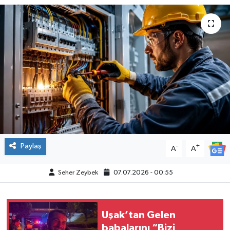
Paylaş
-
+
A
A
Seher Zeybek
07.07.2026 - 00:55
Uşak’tan Gelen
babalarını “Bizi