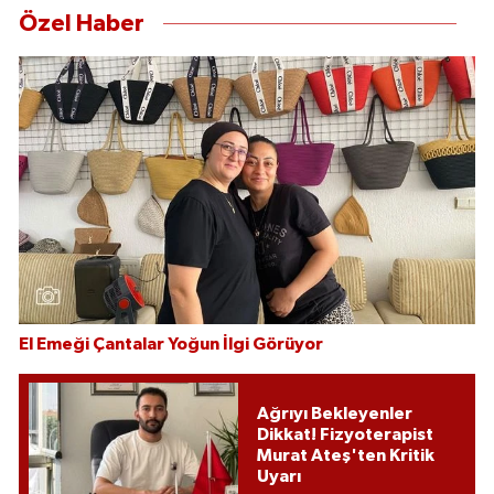
Özel Haber
El Emeği Çantalar Yoğun İlgi Görüyor
Ağrıyı Bekleyenler
Dikkat! Fizyoterapist
Murat Ateş'ten Kritik
Uyarı