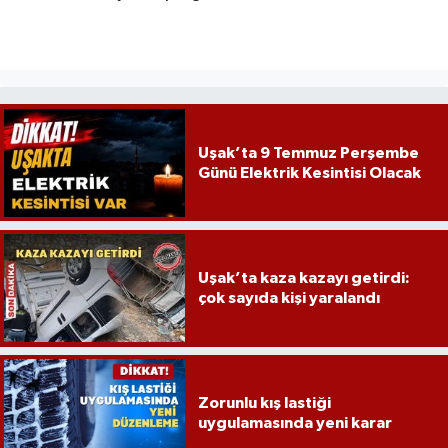
Uşak’ta 9 Temmuz Perşembe
Günü Elektrik Kesintisi Olacak
Uşak’ta kaza kazayı getirdi:
çok sayıda kişi yaralandı
Zorunlu kış lastiği
uygulamasında yeni karar