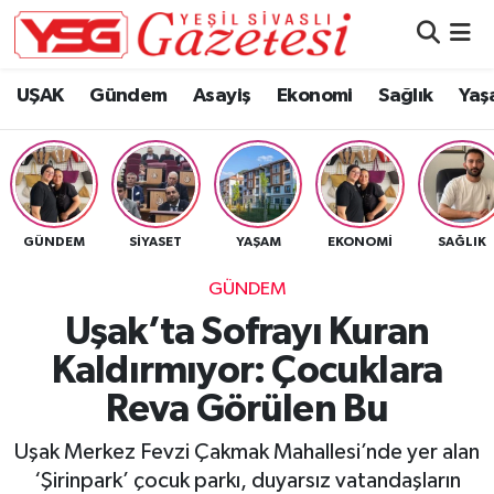
Nöbetçi Eczaneler
UŞAK
Gündem
Asayiş
Ekonomi
Sağlık
Yaş
Hava Durumu
Namaz Vakitleri
GÜNDEM
SIYASET
YAŞAM
EKONOMI
SAĞLIK
Trafik Durumu
GÜNDEM
Süper Lig Puan Durumu ve Fikstür
Uşak’ta Sofrayı Kuran
Kaldırmıyor: Çocuklara
Tüm Manşetler
Reva Görülen Bu
Son Dakika Haberleri
Uşak Merkez Fevzi Çakmak Mahallesi’nde yer alan
Haber Arşivi
‘Şirinpark’ çocuk parkı, duyarsız vatandaşların