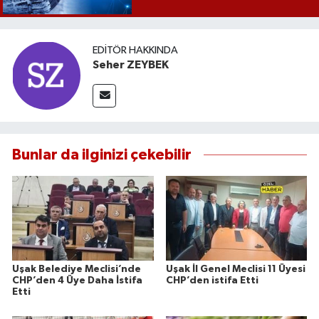
EDITÖR HAKKINDA
Seher ZEYBEK
Bunlar da ilginizi çekebilir
Uşak Belediye Meclisi’nde
Uşak İl Genel Meclisi 11 Üyesi
CHP’den 4 Üye Daha İstifa
CHP’den istifa Etti
Etti