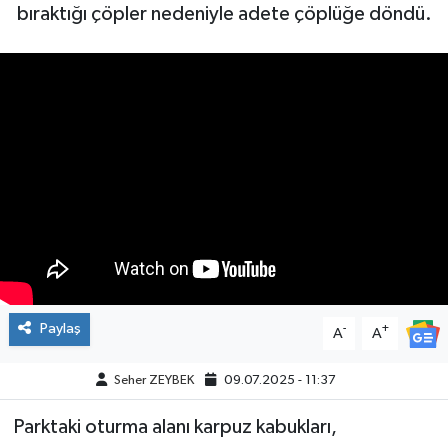
bıraktığı çöpler nedeniyle adete çöplüğe döndü.
Paylaş
-
+
A
A
Seher ZEYBEK
09.07.2025 - 11:37
Parktaki oturma alanı karpuz kabukları,