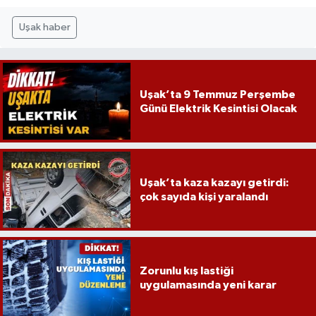
Uşak haber
Uşak’ta 9 Temmuz Perşembe
Günü Elektrik Kesintisi Olacak
Uşak’ta kaza kazayı getirdi:
çok sayıda kişi yaralandı
Zorunlu kış lastiği
uygulamasında yeni karar