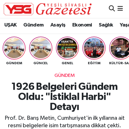
Nöbetçi Eczaneler
UŞAK
Gündem
Asayiş
Ekonomi
Sağlık
Yaş
Hava Durumu
Namaz Vakitleri
GÜNDEM
GÜNCEL
GENEL
EĞITIM
K
Trafik Durumu
GÜNDEM
Süper Lig Puan Durumu ve Fikstür
1926 Belgeleri Gündem
Oldu: "İstiklal Harbi"
Tüm Manşetler
Detayı
Son Dakika Haberleri
Prof. Dr. Barış Metin, Cumhuriyet'in ilk yıllarına ait
Haber Arşivi
resmi belgelerle isim tartışmasına dikkat çekti.