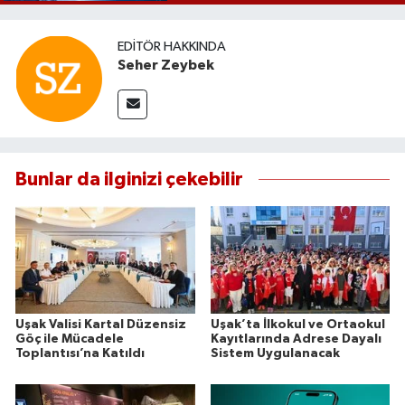
EDITÖR HAKKINDA
Seher Zeybek
Bunlar da ilginizi çekebilir
Uşak Valisi Kartal Düzensiz
Uşak’ta İlkokul ve Ortaokul
Göç ile Mücadele
Kayıtlarında Adrese Dayalı
Toplantısı’na Katıldı
Sistem Uygulanacak