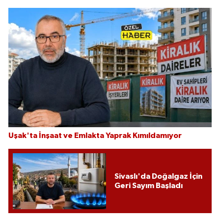
Uşak'ta İnşaat ve Emlakta Yaprak Kımıldamıyor
Sivaslı'da Doğalgaz İçin
Geri Sayım Başladı