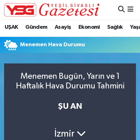
Nöbetçi Eczaneler
UŞAK
Gündem
Asayiş
Ekonomi
Sağlık
Yaş
Hava Durumu
Menemen Hava Durumu
Namaz Vakitleri
Trafik Durumu
Menemen Bugün, Yarın ve 1
Haftalık Hava Durumu Tahmini
Süper Lig Puan Durumu ve Fikstür
Tüm Manşetler
ŞU AN
Son Dakika Haberleri
İzmir
Haber Arşivi