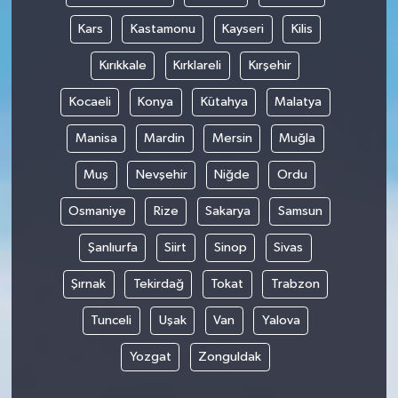
Kars
Kastamonu
Kayseri
Kilis
Kırıkkale
Kırklareli
Kırşehir
Kocaeli
Konya
Kütahya
Malatya
Manisa
Mardin
Mersin
Muğla
Muş
Nevşehir
Niğde
Ordu
Osmaniye
Rize
Sakarya
Samsun
Şanlıurfa
Siirt
Sinop
Sivas
Şırnak
Tekirdağ
Tokat
Trabzon
Tunceli
Uşak
Van
Yalova
Yozgat
Zonguldak