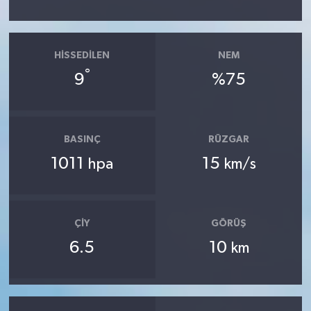
HISSEDILEN
NEM
°
9
%75
BASINÇ
RÜZGAR
1011
15
hpa
km/s
ÇIY
GÖRÜŞ
6.5
10
km