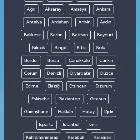
Ağrı
Aksaray
Amasya
Ankara
Antalya
Ardahan
Artvin
Aydın
Balıkesir
Bartın
Batman
Bayburt
Bilecik
Bingöl
Bitlis
Bolu
Burdur
Bursa
Çanakkale
Çankırı
Çorum
Denizli
Diyarbakır
Düzce
Edirne
Elazığ
Erzincan
Erzurum
Eskişehir
Gaziantep
Giresun
Gümüşhane
Hakkâri
Hatay
Iğdır
Isparta
İstanbul
İzmir
Kahramanmaraş
Karabük
Karaman