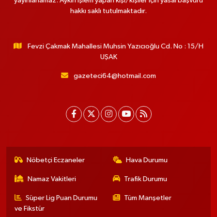
yayınlanamaz. Aykırı işlem yapan kişi/kişiler için yasal başvuru
hakkı saklı tutulmaktadır.
Fevzi Çakmak Mahallesi Muhsin Yazıcıoğlu Cd. No : 15/H
UŞAK
gazeteci64@hotmail.com
Nöbetçi Eczaneler
Hava Durumu
Namaz Vakitleri
Trafik Durumu
Süper Lig Puan Durumu
Tüm Manşetler
ve Fikstür