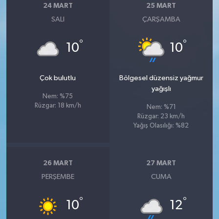
24 MART
25 MART
SALI
ÇARŞAMBA
°
°
10
10
Çok bulutlu
Bölgesel düzensiz yağmur
yağışlı
Nem: %75
Rüzgar: 18 km/h
Nem: %71
Rüzgar: 23 km/h
Yağış Olasılığı: %82
26 MART
27 MART
PERŞEMBE
CUMA
°
°
10
12