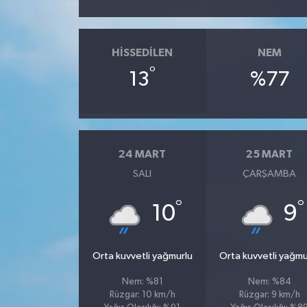
HISSEDILEN
NEM
°
13
%77
24 MART
25 MART
SALI
ÇARŞAMBA
°
°
10
9
Orta kuvvetli yağmurlu
Orta kuvvetli yağmu
Nem: %81
Nem: %84
Rüzgar: 10 km/h
Rüzgar: 9 km/h