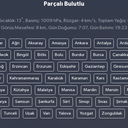
Parçalı Bulutlu
°
ıcaklık: 13
, Basınç: 1009 hPa, Rüzgar: 4 km/s, Toplam Yağış:
Görüş Mesafesi: 8 km, Gün Doğumu: 7:07, Gün Batımı: 19:23
ar
Ağrı
Aksaray
Amasya
Ankara
Antalya
Ard
lecik
Bingöl
Bitlis
Bolu
Burdur
Bursa
Çanakka
ığ
Erzincan
Erzurum
Eskişehir
Gaziantep
Giresun
r
Kahramanmaraş
Karabük
Karaman
Kars
Kastam
nya
Kütahya
Malatya
Manisa
Mardin
Mersin
arya
Samsun
Şanlıurfa
Siirt
Sinop
Sivas
Şırnak
Tunceli
Uşak
Van
Yalova
Yozgat
Zonguldak