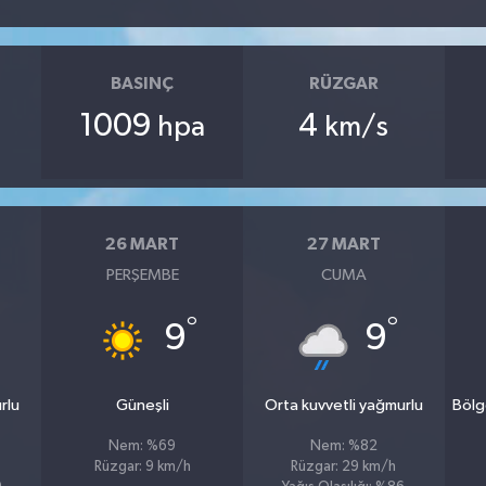
BASINÇ
RÜZGAR
1009
4
hpa
km/s
26 MART
27 MART
PERŞEMBE
CUMA
°
°
9
9
rlu
Güneşli
Orta kuvvetli yağmurlu
Bölg
Nem: %69
Nem: %82
Rüzgar: 9 km/h
Rüzgar: 29 km/h