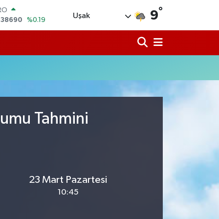
,38690
%0.19
°
9
Uşak
ERLİN
,60380
%0.18
ALTIN
62,09000
%0.19
ST100
.598,00
%0
TCOIN
.591,74
%-1.82
LAR
,43620
%0.02
rumu Tahmini
23 Mart Pazartesi
10:45