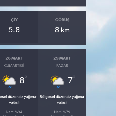
ÇIY
GÖRÜŞ
5.8
8
km
28 MART
29 MART
CUMARTESI
PAZAR
°
°
8
7
esel düzensiz yağmur
Bölgesel düzensiz yağmur
yağışlı
yağışlı
Nem: %94
Nem: %79