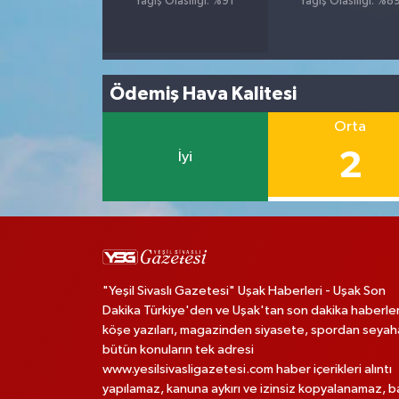
Yağış Olasılığı: %91
Yağış Olasılığı: %8
Ödemiş Hava Kalitesi
Orta
2
İyi
"Yeşil Sivaslı Gazetesi" Uşak Haberleri - Uşak Son
Dakika Türkiye'den ve Uşak'tan son dakika haberler
köşe yazıları, magazinden siyasete, spordan seya
bütün konuların tek adresi
www.yesilsivasligazetesi.com haber içerikleri alıntı
yapılamaz, kanuna aykırı ve izinsiz kopyalanamaz, 