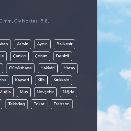
 0 mm, Çiy Noktası: 5.8,
ahan
Artvin
Aydın
Balıkesir
le
Çankırı
Çorum
Denizli
Gümüşhane
Hakkâri
Hatay
onu
Kayseri
Kilis
Kırıkkale
Muğla
Muş
Nevşehir
Niğde
Tekirdağ
Tokat
Trabzon