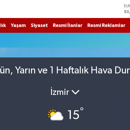
53
ST
61
G.
lık
Yaşam
Siyaset
Resmi İlanlar
Resmi Reklamlar
68
Bİ
u
14
BI
79
DO
45
n, Yarın ve 1 Haftalık Hava Du
İzmir
°
15