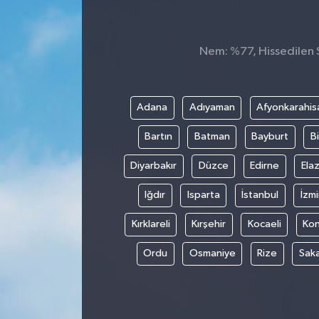
Nem: %77, Hissedilen S
Adana
Adıyaman
Afyonkarahis
Bartın
Batman
Bayburt
Bi
Diyarbakır
Düzce
Edirne
Elaz
Iğdır
Isparta
İstanbul
İzmi
Kırklareli
Kırşehir
Kocaeli
Ko
Ordu
Osmaniye
Rize
Sak