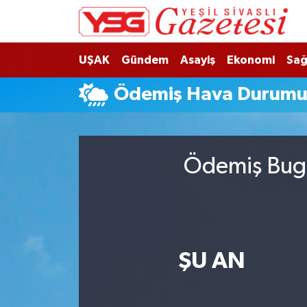
Nöbetçi Eczaneler
UŞAK
Gündem
Asayiş
Ekonomi
Sağ
Hava Durumu
Ödemiş Hava Durum
Namaz Vakitleri
Trafik Durumu
Ödemiş Bugü
Süper Lig Puan Durumu ve Fikstür
Tüm Manşetler
ŞU AN
Son Dakika Haberleri
Haber Arşivi