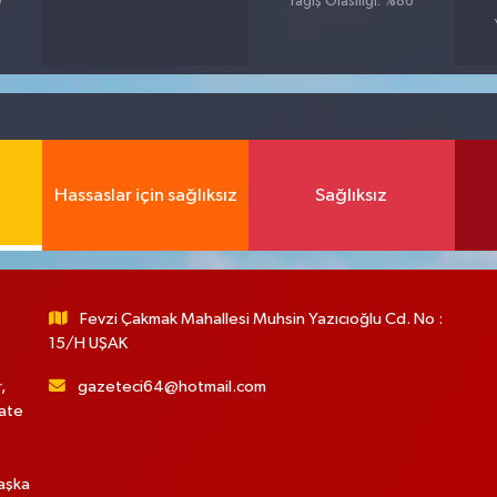
9
Yağış Olasılığı: %86
Hassaslar için sağlıksız
Sağlıksız
Fevzi Çakmak Mahallesi Muhsin Yazıcıoğlu Cd. No :
15/H UŞAK
,
gazeteci64@hotmail.com
hate
başka