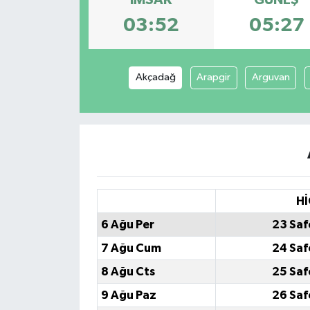
İMSAK
GÜNEŞ
03:52
05:27
Akçadağ
Arapgir
Arguvan
Hİ
6 Ağu Per
23 Saf
7 Ağu Cum
24 Saf
8 Ağu Cts
25 Saf
9 Ağu Paz
26 Saf