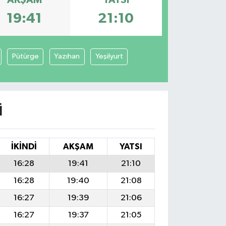
AKŞAM
YATSI
19:41
21:10
Pütürge
Yazıhan
Yeşilyurt
I
İKINDI
AKŞAM
YATSI
16:28
19:41
21:10
16:28
19:40
21:08
16:27
19:39
21:06
16:27
19:37
21:05