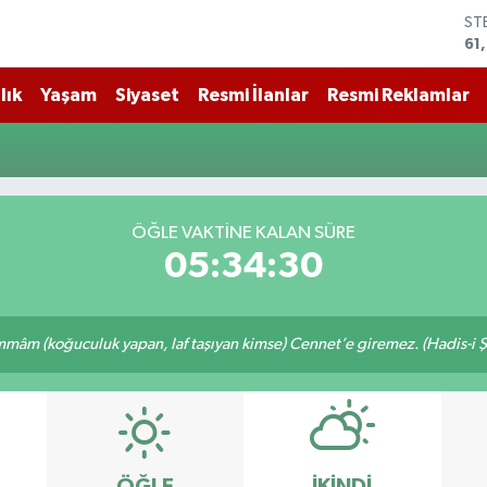
ST
61
G.
68
lık
Yaşam
Siyaset
Resmi İlanlar
Resmi Reklamlar
Bİ
14
BI
79
DO
45
ÖĞLE VAKTİNE KALAN SÜRE
EU
05:34:30
53
âm (koğuculuk yapan, laf taşıyan kimse) Cennet’e giremez. (Hadis-i Ş