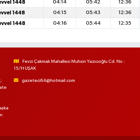
evvel 1448
04:14
05:42
12:36
evvel 1448
04:15
05:43
12:36
evvel 1448
04:16
05:44
12:35
Fevzi Çakmak Mahallesi Muhsin Yazıcıoğlu Cd. No :
15/H UŞAK
,
gazeteci64@hotmail.com
hate
başka
in