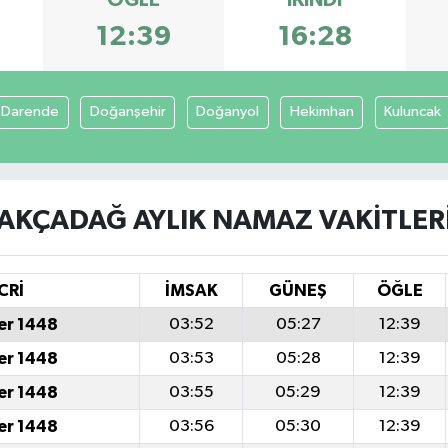
ÖĞLE
İKINDI
12:39
16:28
Darende
Doğanşehir
Doğanyol
Hekimhan
Kuluncak
AKÇADAĞ AYLIK NAMAZ VAKITLER
CRİ
İMSAK
GÜNEŞ
ÖĞLE
er 1448
03:52
05:27
12:39
er 1448
03:53
05:28
12:39
er 1448
03:55
05:29
12:39
er 1448
03:56
05:30
12:39