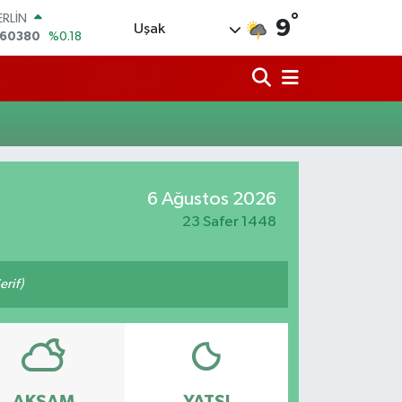
°
ERLİN
9
Uşak
,60380
%0.18
ALTIN
62,09000
%0.19
ST100
.598,00
%0
TCOIN
.591,74
%-1.82
LAR
,43620
%0.02
6 Ağustos 2026
RO
,38690
%0.19
23 Safer 1448
erif)