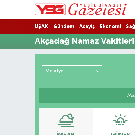
Nöbetçi Eczaneler
UŞAK
Gündem
Asayiş
Ekonomi
Sağ
Hava Durumu
Akçadağ Namaz Vakitleri
Namaz Vakitleri
Trafik Durumu
Malatya
Süper Lig Puan Durumu ve Fikstür
Nemm
Tüm Manşetler
Son Dakika Haberleri
Haber Arşivi