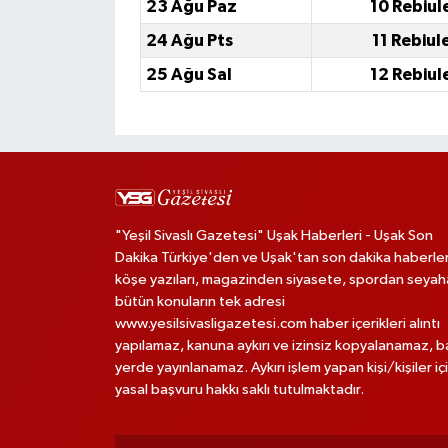
23 Ağu Paz
10 Rebiul
24 Ağu Pts
11 Rebiul
25 Ağu Sal
12 Rebiul
"Yeşil Sivaslı Gazetesi" Uşak Haberleri - Uşak Son
Dakika Türkiye'den ve Uşak'tan son dakika haberler
köşe yazıları, magazinden siyasete, spordan seya
bütün konuların tek adresi
www.yesilsivasligazetesi.com haber içerikleri alıntı
yapılamaz, kanuna aykırı ve izinsiz kopyalanamaz, 
yerde yayınlanamaz. Aykırı işlem yapan kişi/kişiler iç
yasal başvuru hakkı saklı tutulmaktadır.