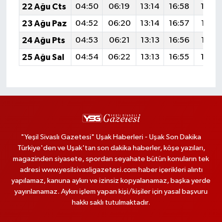
22 Ağu Cts
04:50
06:19
13:14
16:58
19:5
23 Ağu Paz
04:52
06:20
13:14
16:57
19:57
24 Ağu Pts
04:53
06:21
13:13
16:56
19:56
25 Ağu Sal
04:54
06:22
13:13
16:55
19:5
"Yeşil Sivaslı Gazetesi" Uşak Haberleri - Uşak Son Dakika
Türkiye'den ve Uşak'tan son dakika haberler, köşe yazıları,
magazinden siyasete, spordan seyahate bütün konuların tek
adresi www.yesilsivasligazetesi.com haber içerikleri alıntı
yapılamaz, kanuna aykırı ve izinsiz kopyalanamaz, başka yerde
yayınlanamaz. Aykırı işlem yapan kişi/kişiler için yasal başvuru
hakkı saklı tutulmaktadır.