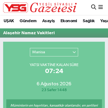
Nöbetçi Eczaneler
UŞAK
Gündem
Asayiş
Ekonomi
Sağlık
Yaş
Hava Durumu
Alaşehir Namaz Vakitleri
Namaz Vakitleri
Manisa
Trafik Durumu
YATSI VAKTİNE KALAN SÜRE
Süper Lig Puan Durumu ve Fikstür
07:23
Tüm Manşetler
6 Ağustos 2026
23 Safer 1448
Son Dakika Haberleri
Haber Arşivi
Müminlerin en hayırlıları, kanaatkâr olanlarıdır, en şerlileri