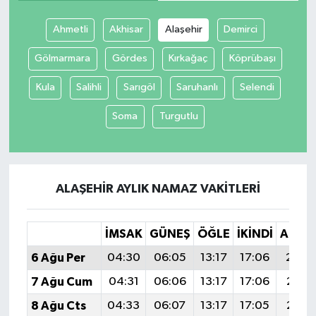
Ahmetli
Akhisar
Alaşehir
Demirci
Gölmarmara
Gördes
Kırkağaç
Köprübaşı
Kula
Salihli
Sarıgöl
Saruhanlı
Selendi
Soma
Turgutlu
ALAŞEHIR AYLIK NAMAZ VAKITLERI
İMSAK
GÜNEŞ
ÖĞLE
İKINDI
AKŞA
6 Ağu Per
04:30
06:05
13:17
17:06
20:1
7 Ağu Cum
04:31
06:06
13:17
17:06
20:18
8 Ağu Cts
04:33
06:07
13:17
17:05
20:16