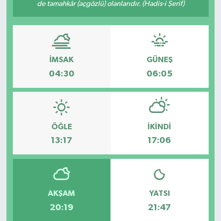
de tamahkâr (açgözlü) olanlarıdır. (Hadis-i Şerif)
İMSAK
GÜNEŞ
04:30
06:05
ÖĞLE
İKINDI
13:17
17:06
AKŞAM
YATSI
20:19
21:47