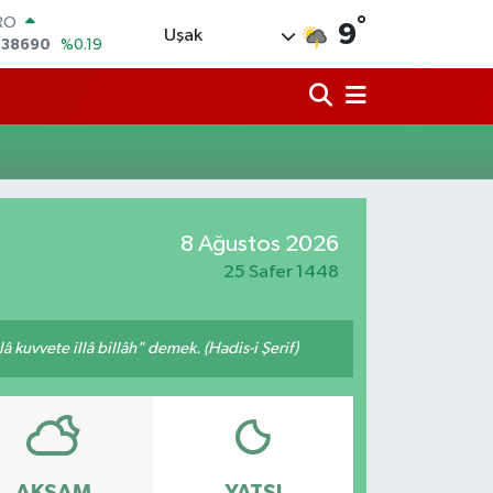
RO
°
,38690
%0.19
9
Uşak
ERLİN
,60380
%0.18
ALTIN
62,09000
%0.19
ST100
.598,00
%0
TCOIN
.591,74
%-1.82
LAR
8 Ağustos 2026
,43620
%0.02
25 Safer 1448
 kuvvete illâ billâh" demek. (Hadis-i Şerif)