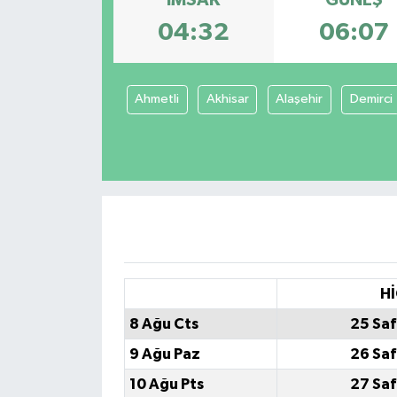
İMSAK
GÜNEŞ
04:32
06:07
Ahmetli
Akhisar
Alaşehir
Demirci
Hİ
8 Ağu Cts
25 Saf
9 Ağu Paz
26 Saf
10 Ağu Pts
27 Saf