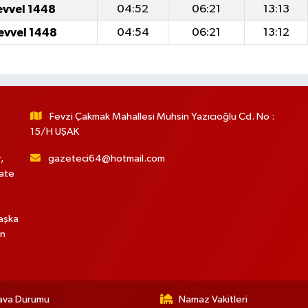
evvel 1448
04:52
06:21
13:13
evvel 1448
04:54
06:21
13:12
Fevzi Çakmak Mahallesi Muhsin Yazıcıoğlu Cd. No :
15/H UŞAK
,
gazeteci64@hotmail.com
hate
başka
in
ava Durumu
Namaz Vakitleri