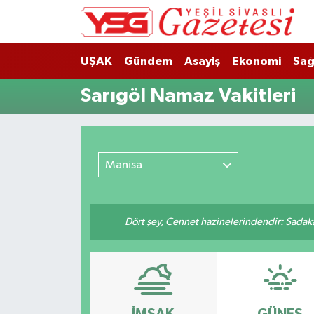
Nöbetçi Eczaneler
UŞAK
Gündem
Asayiş
Ekonomi
Sağ
Hava Durumu
Sarıgöl Namaz Vakitleri
Namaz Vakitleri
Trafik Durumu
Manisa
Süper Lig Puan Durumu ve Fikstür
Dört şey, Cennet hazinelerindendir: Sadakay
Tüm Manşetler
Son Dakika Haberleri
Haber Arşivi