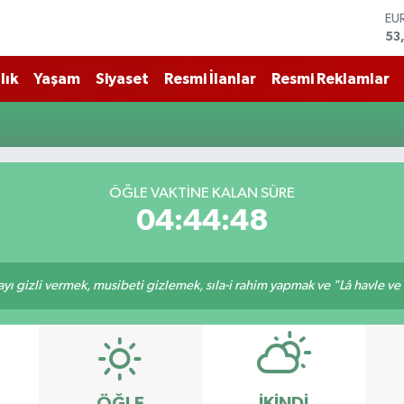
EU
53
ST
61
G.
lık
Yaşam
Siyaset
Resmi İlanlar
Resmi Reklamlar
68
Bİ
14
BI
79
DO
ÖĞLE VAKTİNE KALAN SÜRE
45
04:44:47
ı gizli vermek, musibeti gizlemek, sıla-i rahim yapmak ve "Lâ havle ve lâ