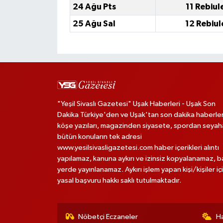
24 Ağu Pts
11 Rebiul
25 Ağu Sal
12 Rebiul
"Yeşil Sivaslı Gazetesi" Uşak Haberleri - Uşak Son
Dakika Türkiye'den ve Uşak'tan son dakika haberler
köşe yazıları, magazinden siyasete, spordan seya
bütün konuların tek adresi
www.yesilsivasligazetesi.com haber içerikleri alıntı
yapılamaz, kanuna aykırı ve izinsiz kopyalanamaz, 
yerde yayınlanamaz. Aykırı işlem yapan kişi/kişiler iç
yasal başvuru hakkı saklı tutulmaktadır.
Nöbetçi Eczaneler
H