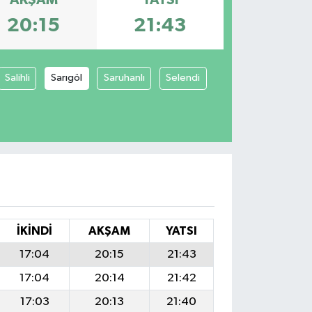
AKŞAM
YATSI
20:15
21:43
Salihli
Sarıgöl
Saruhanlı
Selendi
İKINDI
AKŞAM
YATSI
17:04
20:15
21:43
17:04
20:14
21:42
17:03
20:13
21:40