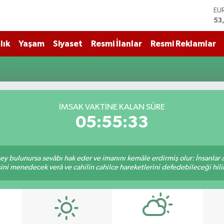
EU
53
ST
61
lık
Yaşam
Siyaset
Resmi İlanlar
Resmi Reklamlar
G.
68
Bİ
14
BI
79
İMSAK VAKTİNE KALAN SÜRE
DO
05:55:32
45
 şey bulunursa sevâbı hak eder ve imanını kemâle erdirmiş olur: İnsanlar 
ini menedecek verâ ve cahilin cahilce hareketlerini defedebileceği hili