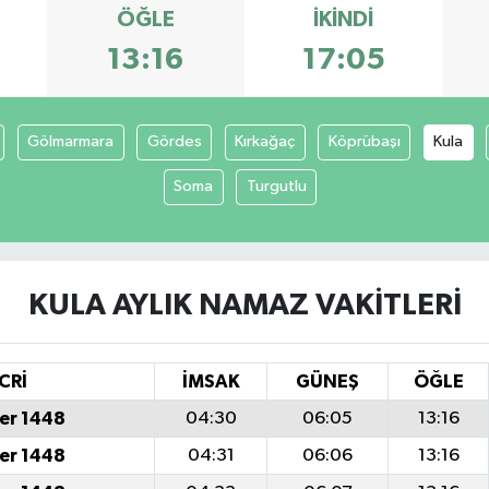
ÖĞLE
İKINDI
13:16
17:05
Gölmarmara
Gördes
Kırkağaç
Köprübaşı
Kula
Soma
Turgutlu
KULA AYLIK NAMAZ VAKITLERI
CRİ
İMSAK
GÜNEŞ
ÖĞLE
er 1448
04:30
06:05
13:16
er 1448
04:31
06:06
13:16