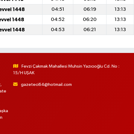
evvel 1448
04:51
06:19
13:13
evvel 1448
04:52
06:20
13:13
evvel 1448
04:53
06:21
13:13
Fevzi Çakmak Mahallesi Muhsin Yazıcıoğlu Cd. No :
15/H UŞAK
,
gazeteci64@hotmail.com
hate
başka
in