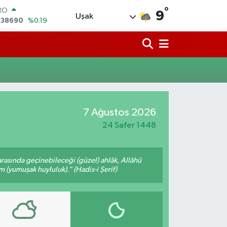
RO
°
9
Uşak
,38690
%0.19
ERLİN
,60380
%0.18
ALTIN
62,09000
%0.19
ST100
.598,00
%0
TCOIN
.591,74
%-1.82
7 Ağustos 2026
LAR
,43620
%0.02
24 Safer 1448
arasında geçinebileceği (güzel) ahlâk, Allâhü
m (yumuşak huyluluk).” (Hadis-i Şerif)