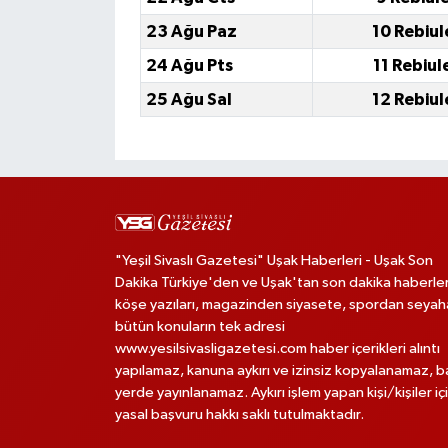
23 Ağu Paz
10 Rebiul
24 Ağu Pts
11 Rebiul
25 Ağu Sal
12 Rebiul
"Yeşil Sivaslı Gazetesi" Uşak Haberleri - Uşak Son
Dakika Türkiye'den ve Uşak'tan son dakika haberler
köşe yazıları, magazinden siyasete, spordan seya
bütün konuların tek adresi
www.yesilsivasligazetesi.com haber içerikleri alıntı
yapılamaz, kanuna aykırı ve izinsiz kopyalanamaz, 
yerde yayınlanamaz. Aykırı işlem yapan kişi/kişiler iç
yasal başvuru hakkı saklı tutulmaktadır.