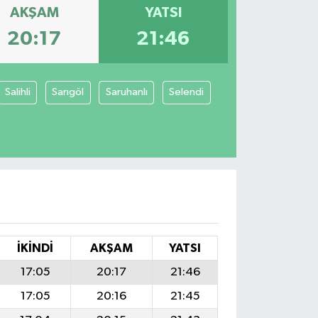
AKŞAM
YATSI
20:17
21:46
Salihli
Sarıgöl
Saruhanlı
Selendi
İKINDI
AKŞAM
YATSI
17:05
20:17
21:46
17:05
20:16
21:45