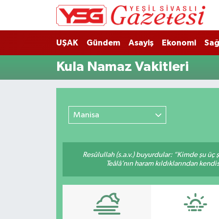
Nöbetçi Eczaneler
UŞAK
Gündem
Asayiş
Ekonomi
Sağ
Hava Durumu
Kula Namaz Vakitleri
Namaz Vakitleri
Trafik Durumu
Manisa
Süper Lig Puan Durumu ve Fikstür
Resûlullah (s.a.v.) buyurdular: “Kimde şu üç
Tüm Manşetler
Teâlâ’nın haram kıldıklarından kendis
Son Dakika Haberleri
Haber Arşivi