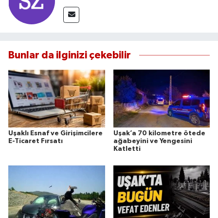
Bunlar da ilginizi çekebilir
Uşaklı Esnaf ve Girişimcilere
Uşak’a 70 kilometre ötede
E-Ticaret Fırsatı
ağabeyini ve Yengesini
Katletti