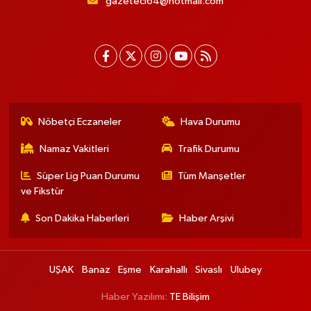
gazeteci64@hotmail.com
Nöbetçi Eczaneler
Hava Durumu
Namaz Vakitleri
Trafik Durumu
Süper Lig Puan Durumu
Tüm Manşetler
ve Fikstür
Son Dakika Haberleri
Haber Arşivi
UŞAK
Banaz
Eşme
Karahallı
Sivaslı
Ulubey
Haber Yazılımı:
TE Bilişim