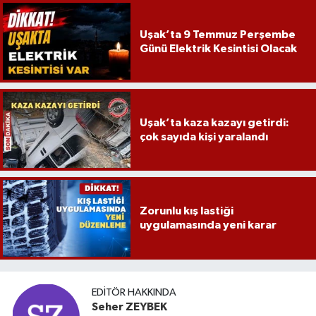
Uşak’ta 9 Temmuz Perşembe
Günü Elektrik Kesintisi Olacak
Uşak’ta kaza kazayı getirdi:
çok sayıda kişi yaralandı
Zorunlu kış lastiği
uygulamasında yeni karar
EDITÖR HAKKINDA
Seher ZEYBEK