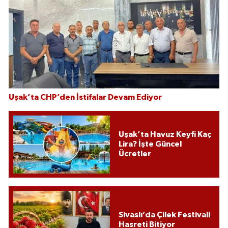
Uşak’ta CHP’den İstifalar Devam Ediyor
Uşak’ta Havuz Keyfi Kaç
Lira? İşte Güncel
Ücretler
Sivaslı’da Çilek Festivali
Hasreti Bitiyor