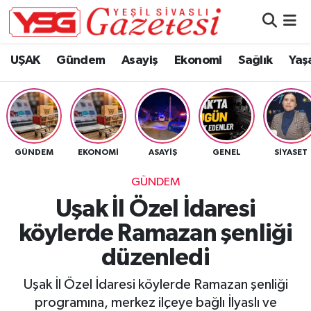
Nöbetçi Eczaneler
UŞAK
Gündem
Asayiş
Ekonomi
Sağlık
Yaş
Hava Durumu
Namaz Vakitleri
GÜNDEM
EKONOMI
ASAYIŞ
GENEL
SIYASET
Trafik Durumu
GÜNDEM
Süper Lig Puan Durumu ve Fikstür
Uşak İl Özel İdaresi
köylerde Ramazan şenliği
Tüm Manşetler
düzenledi
Son Dakika Haberleri
Uşak İl Özel İdaresi köylerde Ramazan şenliği
Haber Arşivi
programına, merkez ilçeye bağlı İlyaslı ve